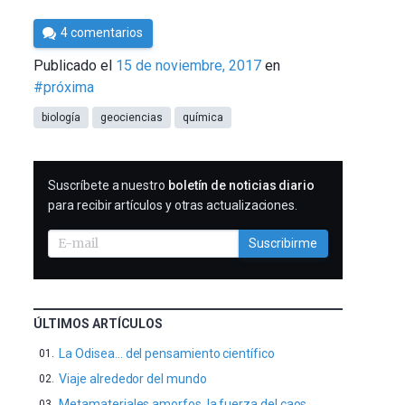
Por
4 comentarios
César
Publicado el
15 de noviembre, 2017
en
Tomé
#próxima
biología
geociencias
química
SUSCRIBIRME
Suscríbete a nuestro
boletín de noticias diario
para recibir artículos y otras actualizaciones.
Suscribirme
ÚLTIMOS ARTÍCULOS
La Odisea… del pensamiento científico
Viaje alrededor del mundo
Metamateriales amorfos, la fuerza del caos