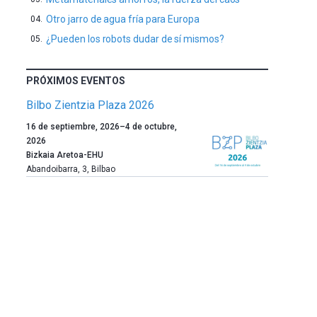
Otro jarro de agua fría para Europa
¿Pueden los robots dudar de sí mismos?
PRÓXIMOS EVENTOS
Bilbo Zientzia Plaza 2026
Un
16 de septiembre, 2026
–
4 de octubre,
año
2026
más,
Bizkaia Aretoa-EHU
Bilbao
Abandoibarra, 3
,
Bilbao
dará
la
bienvenida
al
otoño
con
la
celebración
de
la