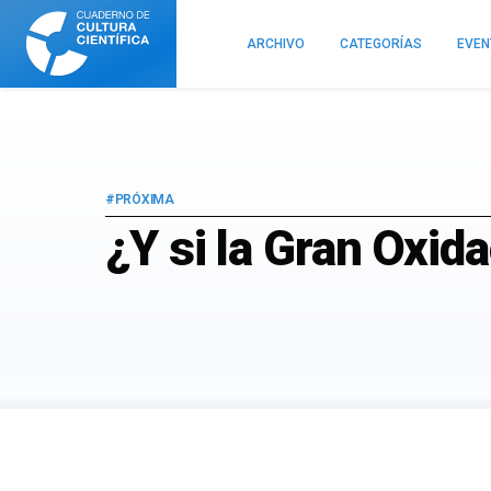
Cuaderno
de
ARCHIVO
CATEGORÍAS
EVE
Cultura
Científica
#PRÓXIMA
¿Y si la Gran Oxid