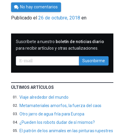
Por
No hay comentarios
César
Publicado el
26 de octubre, 2018
en
Tomé
SUSCRIBIRME
Suscríbete a nuestro
boletín de noticias diario
para recibir artículos y otras actualizaciones.
Suscribirme
ÚLTIMOS ARTÍCULOS
Viaje alrededor del mundo
Metamateriales amorfos, la fuerza del caos
Otro jarro de agua fría para Europa
¿Pueden los robots dudar de sí mismos?
El patrón de los animales en las pinturas rupestres