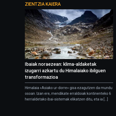
proyectos
ZIENTZIA KAIERA
Ibaiak noraezean: klima-aldaketak
izugarri azkartu du Himalaiako ibilguen
transformazioa
Himalaia «Asiako ur-dorre» gisa ezagutzen da mundu
osoan. Izan ere, mendikate erraldoiak kontinenteko 6
herrialdetako ibai-sistemak elikatzen ditu, eta ia [...]