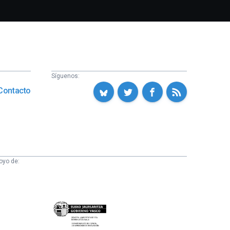
Síguenos:
Contacto
oyo de:
Eusko
Jaurlaritza