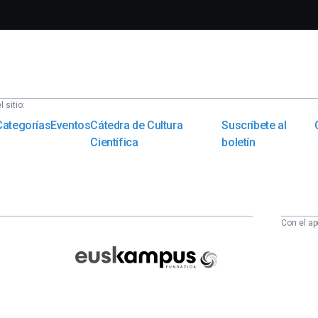
 sitio:
Categorías
Eventos
Cátedra de Cultura
Suscríbete al
Científica
boletín
Con el ap
Euskampus
Fundazioa