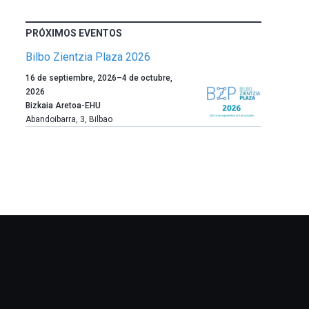
PRÓXIMOS EVENTOS
Bilbo Zientzia Plaza 2026
Un
16 de septiembre, 2026
–
4 de octubre,
año
2026
más,
Bizkaia Aretoa-EHU
Bilbao
Abandoibarra, 3
,
Bilbao
dará
la
bienvenida
al
otoño
con
la
celebración
de
la
novena
edición
de