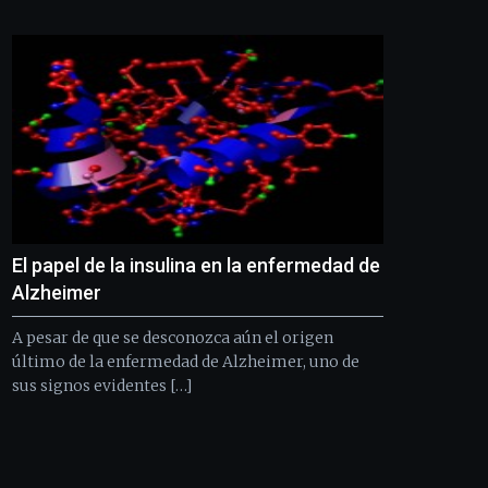
Bilbo
Zientzia
Plaza
(BZP),
un
festival
que
llenará
la
ciudad
de
monólogos,
El papel de la insulina en la enfermedad de
exposiciones,
conferencias,
Alzheimer
docufórums
y
A pesar de que se desconozca aún el origen
espectáculos
último de la enfermedad de Alzheimer, uno de
de
sus signos evidentes […]
ciencia
del
16
de
septiembre