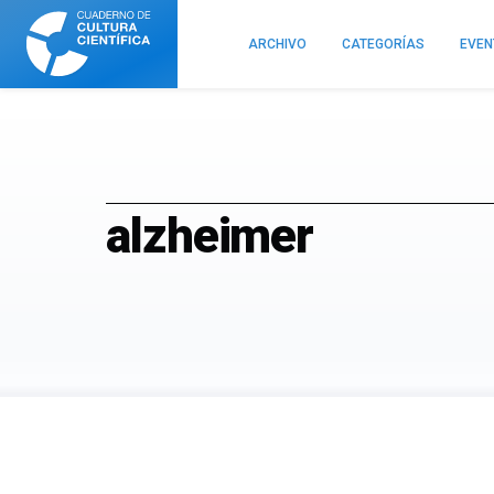
Cuaderno
de
ARCHIVO
CATEGORÍAS
EVE
Cultura
Científica
alzheimer