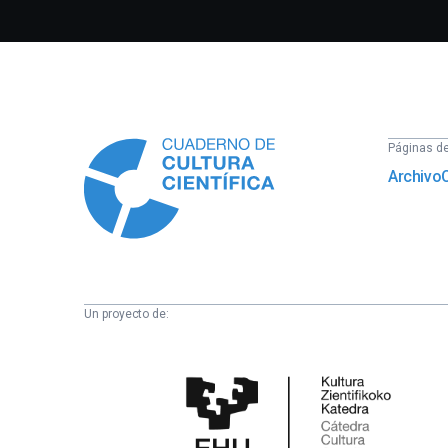
Información
Páginas del
Archivo
Un proyecto de:
Cátedra
de
Cultura
Científica
de