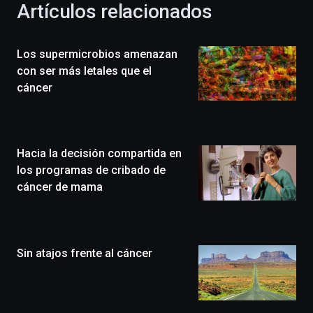
Artículos relacionados
celebración
de
la
Los supermicrobios amenazan
novena
edición
con ser más letales que el
de
cáncer
Bilbo
Zientzia
Plaza
(BZP),
Hacia la decisión compartida en
un
festival
los programas de cribado de
que
cáncer de mama
llenará
la
ciudad
de
monólogos,
Sin atajos frente al cáncer
exposiciones,
conferencias,
docufórums
y