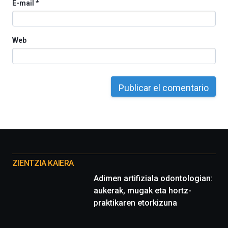
E-mail
*
Web
Otros
proyectos
ZIENTZIA KAIERA
Adimen artifiziala odontologian:
aukerak, mugak eta hortz-
praktikaren etorkizuna