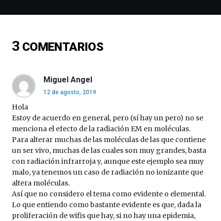
espectáculos
de
ciencia
del
3
COMENTARIOS
16
de
septiembre
al
Miguel Angel
4
12 de agosto, 2019
de
octubre.
Hola
La
Estoy de acuerdo en general, pero (sí hay un pero) no se
iniciativa,
menciona el efecto de la radiación EM en moléculas.
organizada
Para alterar muchas de las moléculas de las que contiene
por
un ser vivo, muchas de las cuales son muy grandes, basta
la
con radiación infrarroja y, aunque este ejemplo sea muy
Cátedra…
malo, ya tenemos un caso de radiación no ionizante que
altera moléculas.
Así que no considero el tema como evidente o elemental.
Lo que entiendo como bastante evidente es que, dada la
proliferación de wifis que hay, si no hay una epidemia,