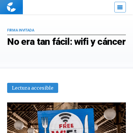
Cuaderno
de
Cultura
Científica
FIRMA INVITADA
No era tan fácil: wifi y cáncer
Lectura accesible