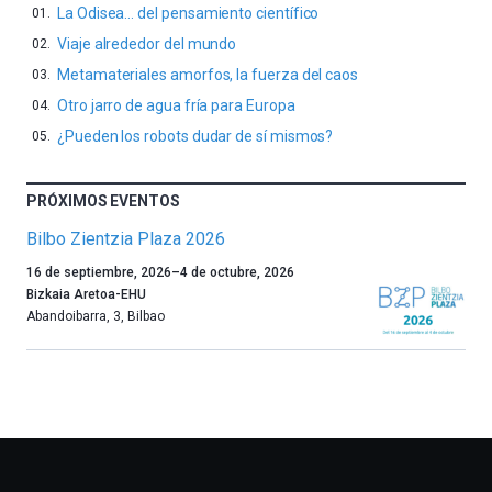
La Odisea… del pensamiento científico
Viaje alrededor del mundo
Metamateriales amorfos, la fuerza del caos
Otro jarro de agua fría para Europa
¿Pueden los robots dudar de sí mismos?
PRÓXIMOS EVENTOS
Bilbo Zientzia Plaza 2026
Un
16 de septiembre, 2026
–
4 de octubre, 2026
año
Bizkaia Aretoa-EHU
más,
Abandoibarra, 3
,
Bilbao
Bilbao
dará
la
bienvenida
al
otoño
con
la