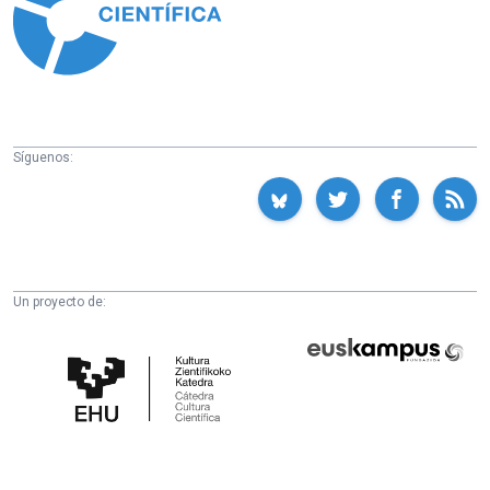
Síguenos:
Un proyecto de:
Cátedra
Euskampus
de
Fundazioa
Cultura
Científica
de
la
UPV/EHU