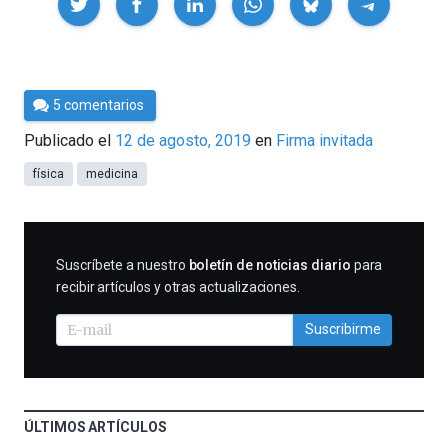
Por
5 comentarios
César
Publicado el
12 de agosto, 2019
en
Firma invitada
Tomé
física
medicina
SUSCRIBIRME
Suscríbete a nuestro
boletín de noticias diario
para
recibir artículos y otras actualizaciones.
Suscribirme
ÚLTIMOS ARTÍCULOS