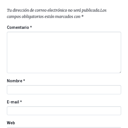
septiembre
al
Tu dirección de correo electrónico no será publicada.
Los
4
campos obligatorios están marcados con
*
de
octubre.
Comentario
*
La
iniciativa,
organizada
por
la
Cátedra…
Nombre
*
E-mail
*
Web