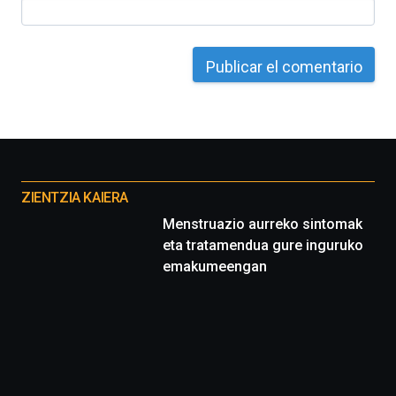
Otros
proyectos
ZIENTZIA KAIERA
Menstruazio aurreko sintomak
eta tratamendua gure inguruko
emakumeengan