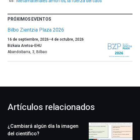
Metamateriales amorfos, la fuerza del caos
PRÓXIMOS EVENTOS
Bilbo Zientzia Plaza 2026
Un
16 de septiembre, 2026
–
4 de octubre, 2026
año
Bizkaia Aretoa-EHU
más,
Abandoibarra, 3
,
Bilbao
Bilbao
dará
la
bienvenida
al
otoño
con
la
Artículos relacionados
celebración
de
la
¿Cambiará algún día la imagen
novena
edición
del científico?
de