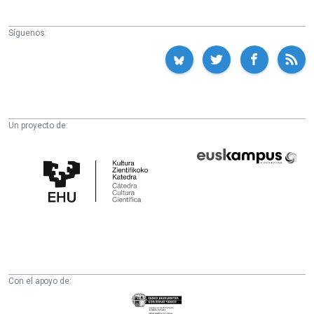
Síguenos:
Un proyecto de:
Cátedra
Euskampus
de
Fundazioa
Cultura
Científica
de
la
UPV/EHU
Con el apoyo de:
Eusko