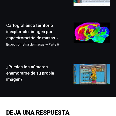
Bilbo
Zientzia
Plaza
(BZP),
Cartografiando territorio
un
festival
inexplorado: imagen por
que
espectrometría de masas
llenará
Espectrometría de masas — Parte 6
la
ciudad
de
monólogos,
¿Pueden los números
exposiciones,
conferencias,
enamorarse de su propia
docufórums
imagen?
y
espectáculos
de
ciencia
del
16
DEJA UNA RESPUESTA
de