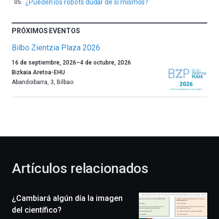
¿Pueden los robots dudar de sí mismos?
PRÓXIMOS EVENTOS
Bilbo Zientzia Plaza 2026
Un
16 de septiembre, 2026
–
4 de octubre, 2026
año
Bizkaia Aretoa-EHU
más,
Abandoibarra, 3
,
Bilbao
Bilbao
dará
la
bienvenida
al
otoño
con
la
Artículos relacionados
celebración
de
la
¿Cambiará algún día la imagen
novena
edición
del científico?
de