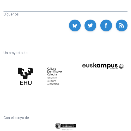
Síguenos:
Un proyecto de:
Cátedra
Euskampus
de
Fundazioa
Cultura
Científica
de
la
UPV/EHU
Con el apoyo de:
Eusko