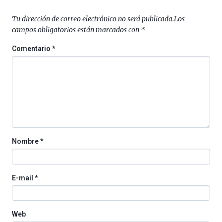
septiembre
al
Tu dirección de correo electrónico no será publicada.
Los
4
campos obligatorios están marcados con
*
de
octubre.
Comentario
*
La
iniciativa,
organizada
por
la
Cátedra…
Nombre
*
E-mail
*
Web