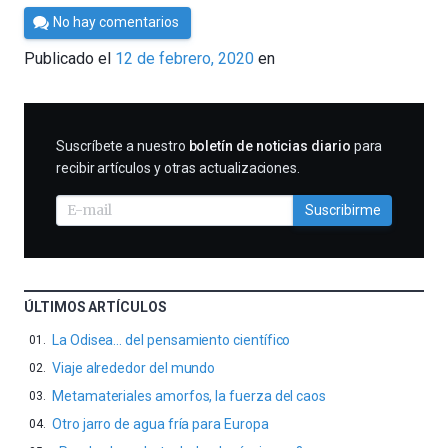
Por
No hay comentarios
César
Publicado el
12 de febrero, 2020
en
Tomé
SUSCRIBIRME
Suscríbete a nuestro
boletín de noticias diario
para
recibir artículos y otras actualizaciones.
Suscribirme
ÚLTIMOS ARTÍCULOS
La Odisea… del pensamiento científico
Viaje alrededor del mundo
Metamateriales amorfos, la fuerza del caos
Otro jarro de agua fría para Europa