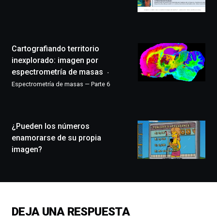
Bilbo
Zientzia
Plaza
(BZP),
Cartografiando territorio
un
festival
inexplorado: imagen por
que
espectrometría de masas
llenará
Espectrometría de masas — Parte 6
la
ciudad
de
monólogos,
¿Pueden los números
exposiciones,
conferencias,
enamorarse de su propia
docufórums
imagen?
y
espectáculos
de
ciencia
del
16
DEJA UNA RESPUESTA
de