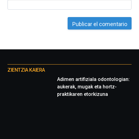
Otros
proyectos
ZIENTZIA KAIERA
Adimen artifiziala odontologian:
aukerak, mugak eta hortz-
praktikaren etorkizuna