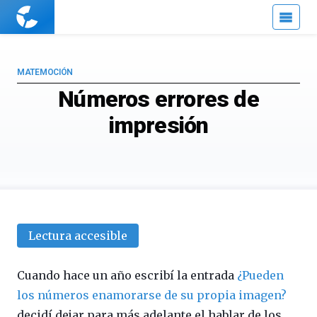
Cuaderno
de
Cultura
Científica
MATEMOCIÓN
Números errores de
impresión
Lectura accesible
Cuando hace un año escribí la entrada
¿Pueden
los números enamorarse de su propia imagen?
decidí dejar para más adelante el hablar de los