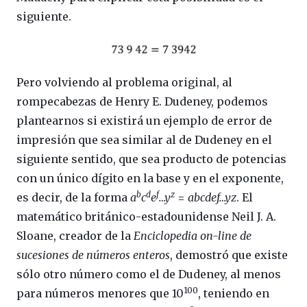
siguiente.
Pero volviendo al problema original, al
rompecabezas de Henry E. Dudeney, podemos
plantearnos si existirá un ejemplo de error de
impresión que sea similar al de Dudeney en el
siguiente sentido, que sea producto de potencias
con un único dígito en la base y en el exponente,
b
d
f
z
es decir, de la forma
a
c
e
…y
=
abcdef…yz
. El
matemático británico-estadounidense Neil J. A.
Sloane, creador de la
Enciclopedia on-line de
sucesiones de números enteros
, demostró que existe
sólo otro número como el de Dudeney, al menos
100
para números menores que 10
, teniendo en