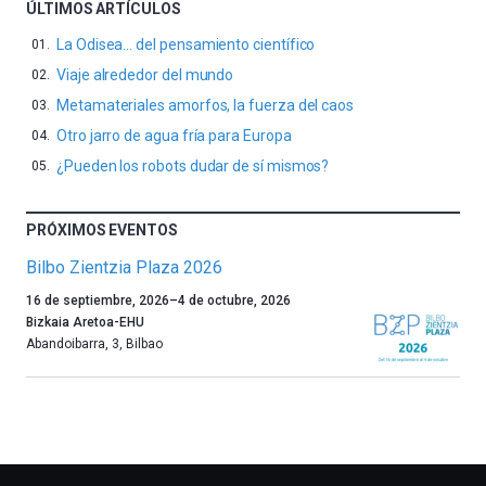
ÚLTIMOS ARTÍCULOS
La Odisea… del pensamiento científico
Viaje alrededor del mundo
Metamateriales amorfos, la fuerza del caos
Otro jarro de agua fría para Europa
¿Pueden los robots dudar de sí mismos?
PRÓXIMOS EVENTOS
Bilbo Zientzia Plaza 2026
Un
16 de septiembre, 2026
–
4 de octubre, 2026
año
Bizkaia Aretoa-EHU
más,
Abandoibarra, 3
,
Bilbao
Bilbao
dará
la
bienvenida
al
otoño