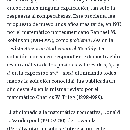
encontramos ninguna explicación, tan solo la
respuesta al rompecabezas. Este problema fue
propuesto de nuevo unos años más tarde, en 1933,
por el matemático norteamericano Raphael M.
Robinson (1911-1995), como
problema E
69, en la
revista
American Mathematical Monthly
. La
solución, con su correspondiente demostración
(es un análisis de los posibles valores de
a
,
b
,
c
y
b
d
d
, en la expresión
a
c
=
abcd
, eliminando todos
menos la solución conocida), fue publicada un
año después en la misma revista por el
matemático Charles W. Trigg (1898-1989).
El aficionado a la matemática recreativa, Donald
L. Vanderpool (1930-2010), de Towanda
(Pensilvania), no solo se interesó por este