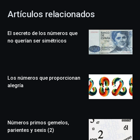
con
la
Artículos relacionados
celebración
de
la
El secreto de los números que
novena
edición
no querían ser simétricos
de
Bilbo
Zientzia
Plaza
(BZP),
Los números que proporcionan
un
festival
alegría
que
llenará
la
ciudad
de
monólogos,
Números primos gemelos,
exposiciones,
parientes y sexis (2)
conferencias,