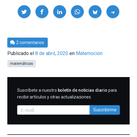
Compartir
Por
2 comentarios
César
Publicado el
8 de abril, 2020
en
Matemoción
Tomé
matemáticas
SUSCRIBIRME
Suscríbete a nuestro
boletín de noticias diario
para
recibir artículos y otras actualizaciones.
Suscribirme