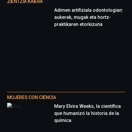
proyectos
ZIENTZIA KAIERA
Adimen artifiziala odontologian:
aukerak, mugak eta hortz-
praktikaren etorkizuna
MUJERES CON CIENCIA
Mary Elvira Weeks, la científica
que humanizó la historia de la
química