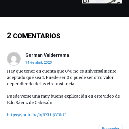
docufórums
y
espectáculos
de
ciencia
del
2
COMENTARIOS
16
de
septiembre
al
German Valderrama
4
14 de abril, 2020
de
octubre.
Hay que tener en cuenta que 0^0 no es universalmente
La
aceptado qué sea 1. Puede ser 0 o puede ser otro valor
iniciativa,
dependiendo de las circunstancia.
organizada
por
Puede verse una muy buena explicación en este video de
la
Edu Sáenz de Cabezón:
Cátedra…
https://youtu.be/lqBXU-9Y3kU
Responder