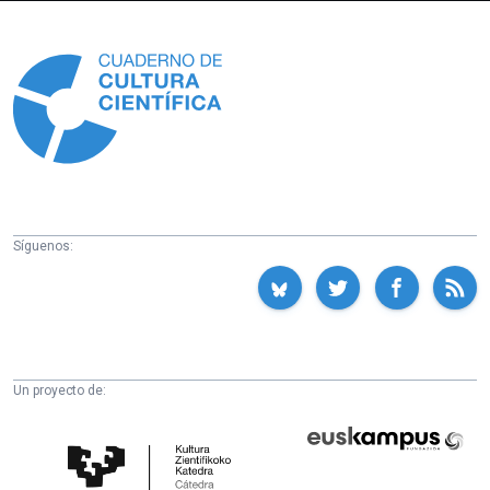
Información
Síguenos:
Un proyecto de:
Cátedra
Euskampus
de
Fundazioa
Cultura