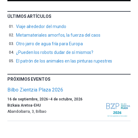
ÚLTIMOS ARTÍCULOS
Viaje alrededor del mundo
Metamateriales amorfos, la fuerza del caos
Otro jarro de agua fría para Europa
¿Pueden los robots dudar de sí mismos?
El patrón de los animales en las pinturas rupestres
PRÓXIMOS EVENTOS
Bilbo Zientzia Plaza 2026
Un
16 de septiembre, 2026
–
4 de octubre, 2026
año
Bizkaia Aretoa-EHU
más,
Abandoibarra, 3
,
Bilbao
Bilbao
dará
la
bienvenida