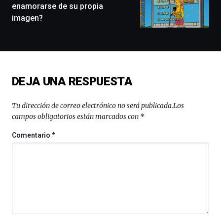
exposiciones,
enamorarse de su propia
conferencias,
imagen?
docufórums
y
espectáculos
de
ciencia
del
DEJA UNA RESPUESTA
16
de
septiembre
Tu dirección de correo electrónico no será publicada.
Los
al
campos obligatorios están marcados con
*
4
de
Comentario
*
octubre.
La
iniciativa,
organizada
por
la
Cátedra…