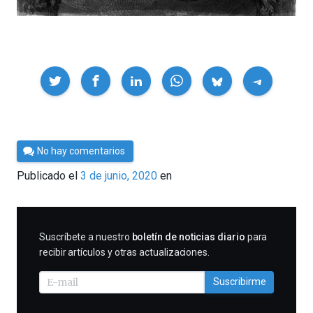
Compartir
Por
No hay comentarios
César
Publicado el
3 de junio, 2020
en
Tomé
SUSCRIBIRME
Suscríbete a nuestro
boletín de noticias diario
para
recibir artículos y otras actualizaciones.
Suscribirme