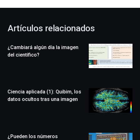
al
otoño
con
la
Artículos relacionados
celebración
de
la
¿Cambiará algún día la imagen
novena
edición
del científico?
de
Bilbo
Zientzia
Plaza
(BZP),
Ciencia aplicada (1): Quibim, los
un
festival
datos ocultos tras una imagen
que
llenará
la
ciudad
de
monólogos,
¿Pueden los números