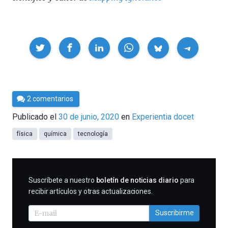
Compartir
Por
2 comentarios
César
Publicado el
30 de junio, 2020
en
Experientia docet
Tomé
física
química
tecnología
SUSCRIBIRME
Suscríbete a nuestro
boletín de noticias diario
para
recibir artículos y otras actualizaciones.
Suscribirme