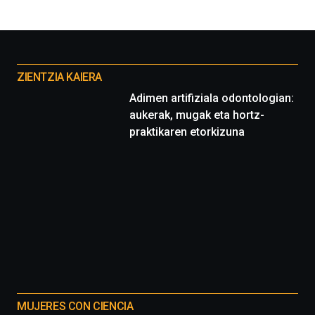
Otros
proyectos
ZIENTZIA KAIERA
Adimen artifiziala odontologian:
aukerak, mugak eta hortz-
praktikaren etorkizuna
MUJERES CON CIENCIA