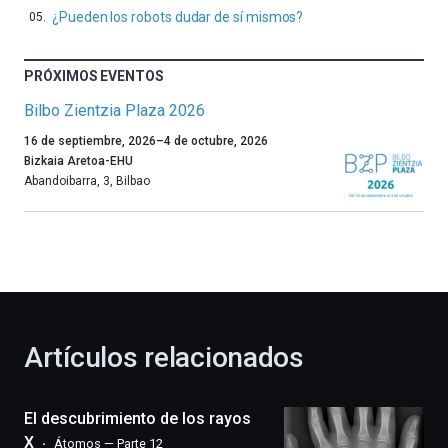
¿Pueden los robots dudar de sí mismos?
PRÓXIMOS EVENTOS
Bilbo Zientzia Plaza 2026
Un
16 de septiembre, 2026
–
4 de octubre, 2026
año
Bizkaia Aretoa-EHU
más,
Abandoibarra, 3
,
Bilbao
Bilbao
dará
la
bienvenida
al
otoño
con
la
Artículos relacionados
celebración
de
la
El descubrimiento de los rayos
novena
edición
X
Átomos — Parte 12