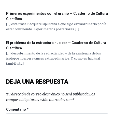
de
septiembre
al
Primeros experimentos con el uranio — Cuaderno de Cultura
4
Científica
de
[…] esta frase Becquerel apuntaba a que algo extraordinario podía
octubre.
estar ocurriendo. Experimentos posteriores […]
La
iniciativa,
organizada
El problema de la estructura nuclear — Cuaderno de Cultura
por
Científica
la
[…] descubrimiento de la radiactividad y de la existencia de los
Cátedra…
isótopos fueron avances extraordinarios. Y, como es habitual,
también […]
DEJA UNA RESPUESTA
Tu dirección de correo electrónico no será publicada.
Los
campos obligatorios están marcados con
*
Comentario
*