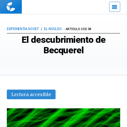
Cuaderno
de
Cultura
Científica
EXPERIENTIA DOCET
EL NÚCLEO
ARTÍCULO 2 DE 38
El descubrimiento de
Becquerel
Lectura accesible