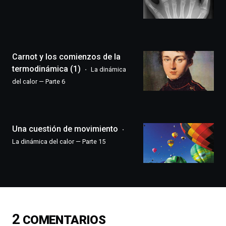
de
Bilbo
Zientzia
Plaza
(BZP),
Carnot y los comienzos de la
un
festival
termodinámica (1)
La dinámica
que
del calor — Parte 6
llenará
la
ciudad
de
monólogos,
Una cuestión de movimiento
exposiciones,
La dinámica del calor — Parte 15
conferencias,
docufórums
y
espectáculos
de
ciencia
del
2
COMENTARIOS
16