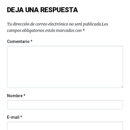
del
DEJA UNA RESPUESTA
16
de
septiembre
Tu dirección de correo electrónico no será publicada.
Los
al
campos obligatorios están marcados con
*
4
de
Comentario
*
octubre.
La
iniciativa,
organizada
por
la
Cátedra…
Nombre
*
E-mail
*