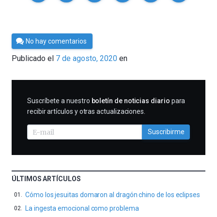
Por
No hay comentarios
César
Publicado el
7 de agosto, 2020
en
Tomé
SUSCRIBIRME
Suscríbete a nuestro
boletín de noticias diario
para
recibir artículos y otras actualizaciones.
Suscribirme
ÚLTIMOS ARTÍCULOS
Cómo los jesuitas domaron al dragón chino de los eclipses
La ingesta emocional como problema