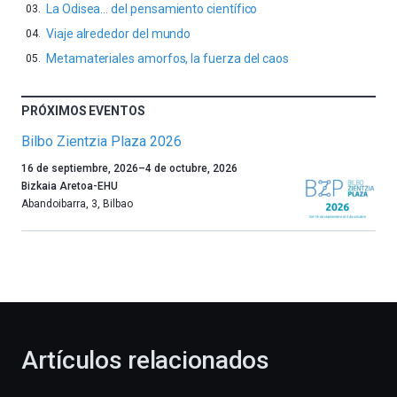
La Odisea… del pensamiento científico
Viaje alrededor del mundo
Metamateriales amorfos, la fuerza del caos
PRÓXIMOS EVENTOS
Bilbo Zientzia Plaza 2026
Un
16 de septiembre, 2026
–
4 de octubre, 2026
año
Bizkaia Aretoa-EHU
más,
Abandoibarra, 3
,
Bilbao
Bilbao
dará
la
bienvenida
al
otoño
con
la
Artículos relacionados
celebración
de