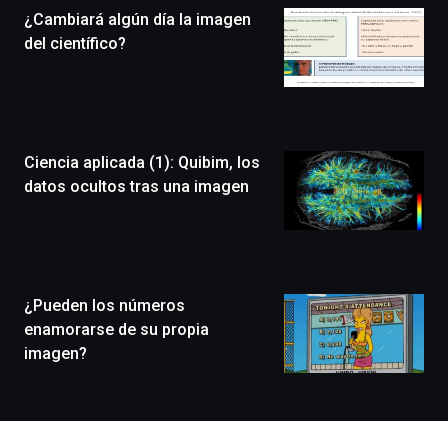
la
¿Cambiará algún día la imagen
novena
edición
del científico?
de
Bilbo
Zientzia
Plaza
(BZP),
Ciencia aplicada (1): Quibim, los
un
festival
datos ocultos tras una imagen
que
llenará
la
ciudad
de
monólogos,
¿Pueden los números
exposiciones,
enamorarse de su propia
conferencias,
imagen?
docufórums
y
espectáculos
de
ciencia