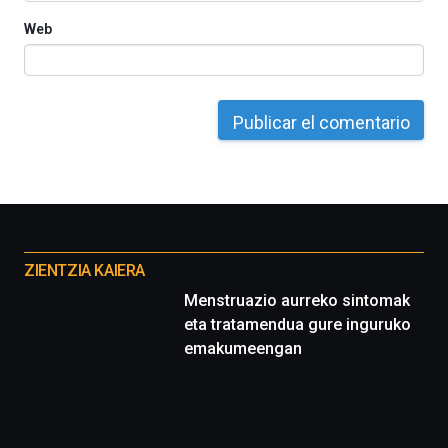
Web
Otros
proyectos
ZIENTZIA KAIERA
Menstruazio aurreko sintomak
eta tratamendua gure inguruko
emakumeengan