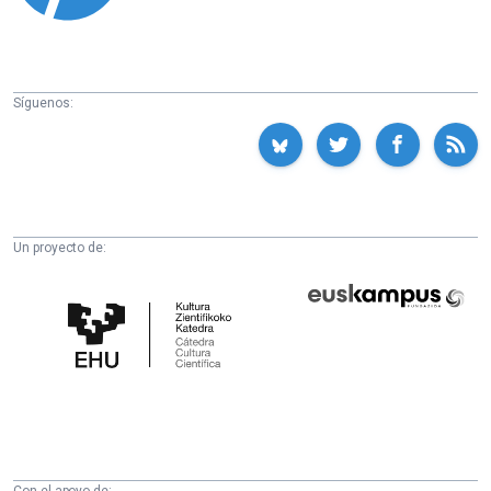
Síguenos:
Un proyecto de:
Cátedra
Euskampus
de
Fundazioa
Cultura
Científica
de
la
UPV/EHU
Con el apoyo de: