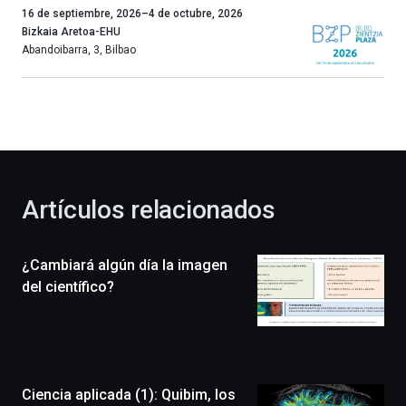
Un
16 de septiembre, 2026
–
4 de octubre, 2026
año
Bizkaia Aretoa-EHU
más,
Abandoibarra, 3
,
Bilbao
Bilbao
dará
la
bienvenida
al
otoño
con
la
Artículos relacionados
celebración
de
la
¿Cambiará algún día la imagen
novena
edición
del científico?
de
Bilbo
Zientzia
Plaza
(BZP),
Ciencia aplicada (1): Quibim, los
un