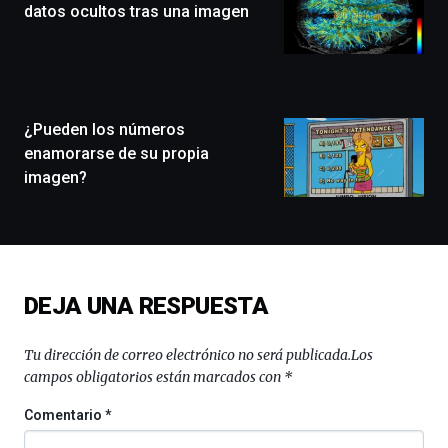
festival
datos ocultos tras una imagen
que
llenará
la
ciudad
de
monólogos,
¿Pueden los números
exposiciones,
enamorarse de su propia
conferencias,
imagen?
docufórums
y
espectáculos
de
ciencia
del
DEJA UNA RESPUESTA
16
de
septiembre
Tu dirección de correo electrónico no será publicada.
Los
al
campos obligatorios están marcados con
*
4
de
Comentario
*
octubre.
La