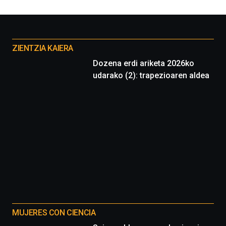
Otros
proyectos
ZIENTZIA KAIERA
Dozena erdi ariketa 2026ko
udarako (2): trapezioaren aldea
MUJERES CON CIENCIA