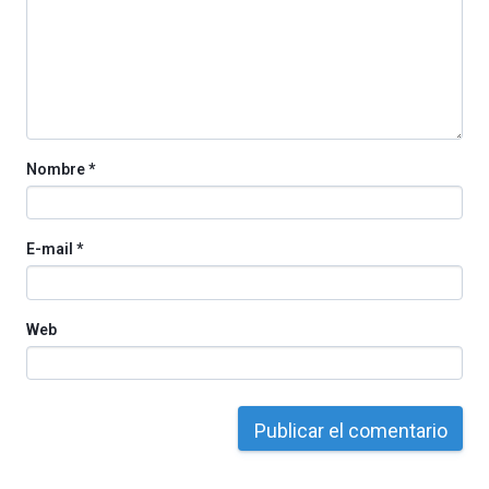
iniciativa,
organizada
por
la
Cátedra…
Nombre
*
E-mail
*
Web