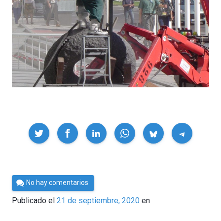
Compartir
Por
No hay comentarios
César
Publicado el
21 de septiembre, 2020
en
Tomé