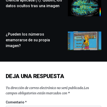
Ciencia aplicada (1): Quibim, los
festival
datos ocultos tras una imagen
que
llenará
la
ciudad
de
monólogos,
¿Pueden los números
exposiciones,
enamorarse de su propia
conferencias,
imagen?
docufórums
y
espectáculos
de
ciencia
del
DEJA UNA RESPUESTA
16
de
septiembre
Tu dirección de correo electrónico no será publicada.
Los
al
campos obligatorios están marcados con
*
4
de
Comentario
*
octubre.