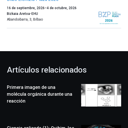
Un
16 de septiembre, 2026
–
4 de octubre, 2026
año
Bizkaia Aretoa-EHU
más,
Abandoibarra, 3
,
Bilbao
Bilbao
dará
la
bienvenida
al
otoño
con
la
Artículos relacionados
celebración
de
la
Primera imagen de una
novena
edición
molécula orgánica durante una
de
reacción
Bilbo
Zientzia
Plaza
(BZP),
un