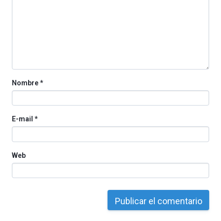
La
iniciativa,
organizada
por
la
Cátedra…
Nombre
*
E-mail
*
Web