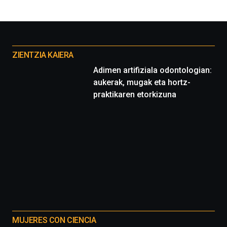
Otros
proyectos
ZIENTZIA KAIERA
Adimen artifiziala odontologian:
aukerak, mugak eta hortz-
praktikaren etorkizuna
MUJERES CON CIENCIA