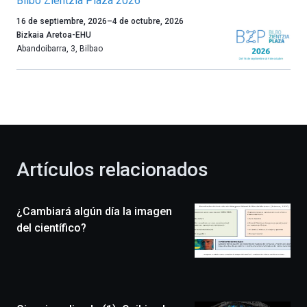
Bilbo Zientzia Plaza 2026
Un
16 de septiembre, 2026
–
4 de octubre, 2026
año
Bizkaia Aretoa-EHU
más,
Abandoibarra, 3
,
Bilbao
Bilbao
dará
la
bienvenida
al
otoño
con
la
Artículos relacionados
celebración
de
la
¿Cambiará algún día la imagen
novena
edición
del científico?
de
Bilbo
Zientzia
Plaza
(BZP),