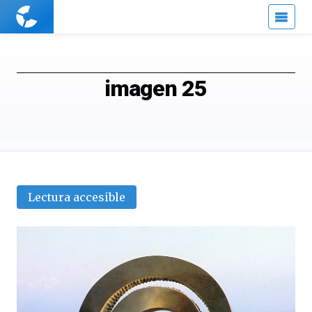
Cuaderno
de
Cultura
Científica
imagen 25
Lectura accesible