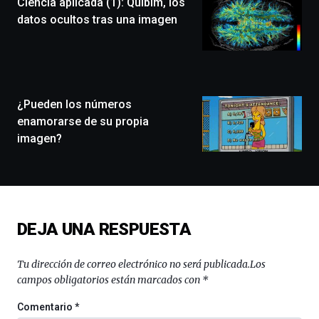
Ciencia aplicada (1): Quibim, los
un
festival
datos ocultos tras una imagen
que
llenará
la
ciudad
de
monólogos,
¿Pueden los números
exposiciones,
enamorarse de su propia
conferencias,
imagen?
docufórums
y
espectáculos
de
ciencia
del
DEJA UNA RESPUESTA
16
de
septiembre
Tu dirección de correo electrónico no será publicada.
Los
al
campos obligatorios están marcados con
*
4
de
Comentario
*
octubre.