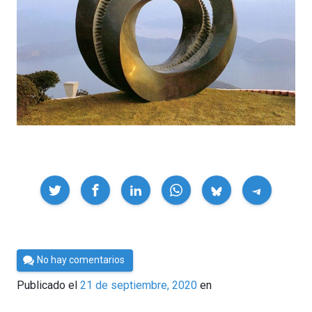
Compartir
Por
No hay comentarios
César
Publicado el
21 de septiembre, 2020
en
Tomé