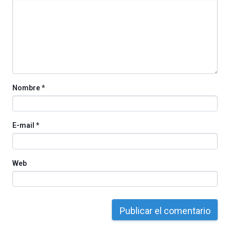
La
iniciativa,
organizada
por
la
Cátedra…
Nombre
*
E-mail
*
Web