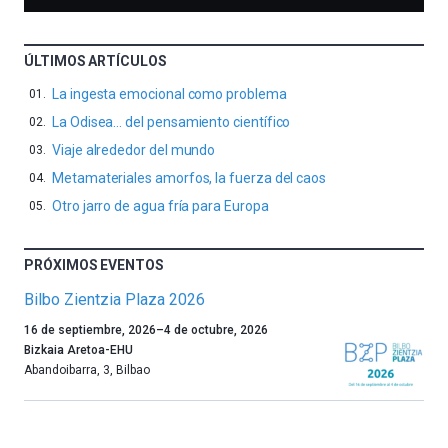
ÚLTIMOS ARTÍCULOS
La ingesta emocional como problema
La Odisea… del pensamiento científico
Viaje alrededor del mundo
Metamateriales amorfos, la fuerza del caos
Otro jarro de agua fría para Europa
PRÓXIMOS EVENTOS
Bilbo Zientzia Plaza 2026
Un
16 de septiembre, 2026
–
4 de octubre, 2026
año
Bizkaia Aretoa-EHU
más,
Abandoibarra, 3
,
Bilbao
Bilbao
dará
la