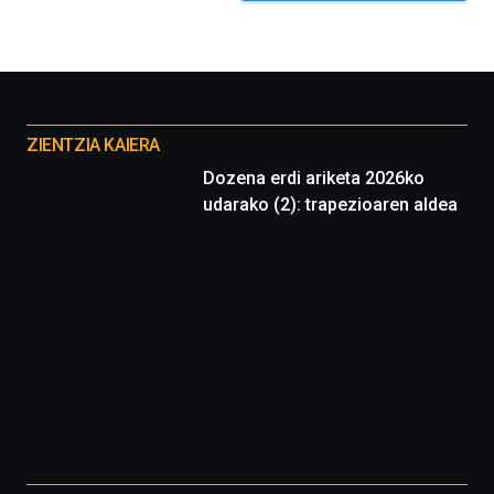
Otros
proyectos
ZIENTZIA KAIERA
Dozena erdi ariketa 2026ko
udarako (2): trapezioaren aldea