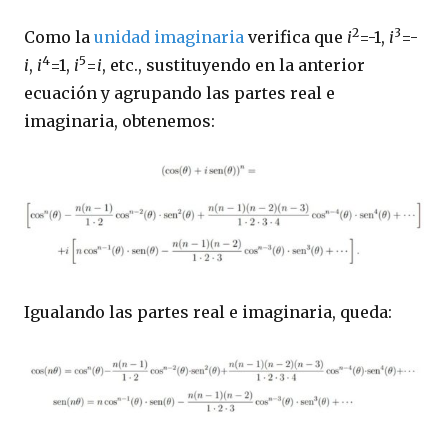
2
3
Como la
unidad imaginaria
verifica que
i
=-1,
i
=-
4
5
i
,
i
=1,
i
=
i
, etc., sustituyendo en la anterior
ecuación y agrupando las partes real e
imaginaria, obtenemos:
Igualando las partes real e imaginaria, queda: