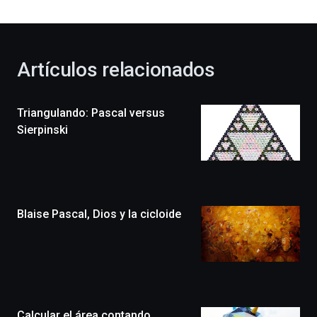
bienvenida
al
otoño
con
la
Artículos relacionados
celebración
de
la
Triangulando: Pascal versus
novena
edición
Sierpinski
de
Bilbo
Zientzia
Plaza
(BZP),
Blaise Pascal, Dios y la cicloide
un
festival
que
llenará
la
ciudad
de
monólogos,
Calcular el área contando