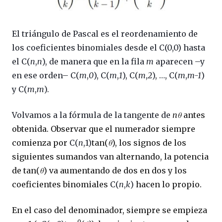
El triángulo de Pascal es el reordenamiento de
los coeficientes binomiales desde el C(0,0) hasta
el C(
n
,
n
), de manera que en la fila
m
aparecen
–
y
en ese orden
–
C(
m
,
0
), C(
m
,
1
), C(
m
,
2
), …, C(
m
,
m-1
)
y C(
m
,
m
).
Volvamos a la fórmula de la tangente de
n
θ
antes
obtenida. Observar que el numerador siempre
comienza por
C(
n
,1)
tan(
θ
), los signos de los
siguientes sumandos van alternando, la potencia
de tan(
θ
) va aumentando de dos en dos y los
coeficientes binomiales
C(
n
,
k
)
hacen lo propio.
En el caso del denominador, siempre se empieza
0