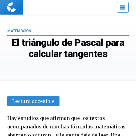
Cuaderno
de
Cultura
Científica
MATEMOCIÓN
El triángulo de Pascal para
calcular tangentes
Lectura accesible
Hay estudios que afirman que los textos
acompañados de muchas fórmulas matemáticas
aburren o saturan… y la gente deja de leer. Una