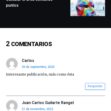
exposiciones,
puntos
conferencias,
docufórums
y
espectáculos
de
ciencia
del
2
COMENTARIOS
16
de
septiembre
al
Carlos
4
30 de septiembre, 2020
de
octubre.
Interesante publicación, más como ésta
La
iniciativa,
Responder
organizada
por
la
Juan Carlos Guilarte Rangel
Cátedra…
21 de noviembre, 2022