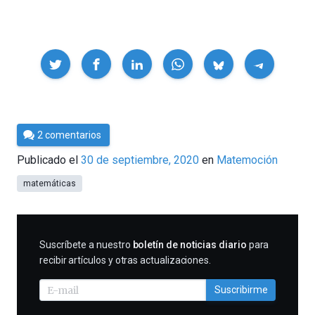
Compartir
Por
2 comentarios
César
Publicado el
30 de septiembre, 2020
en
Matemoción
Tomé
matemáticas
SUSCRIBIRME
Suscríbete a nuestro
boletín de noticias diario
para
recibir artículos y otras actualizaciones.
Suscribirme