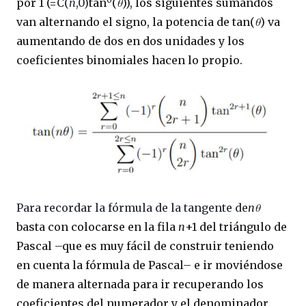
por 1 (=
C(
n
,0)
tan
(
θ
)), los siguientes sumandos
van alternando el signo, la potencia de tan(
θ
) va
aumentando de dos en dos unidades y los
coeficientes binomiales hacen lo propio.
Para recordar la fórmula de la tangente de
n
θ
basta con colocarse en la fila
n
+1 del triángulo de
Pascal
–
que es muy fácil de construir teniendo
en cuenta la fórmula de Pascal
–
e ir moviéndose
de manera alternada para ir recuperando los
coeficientes del numerador y el denominador.