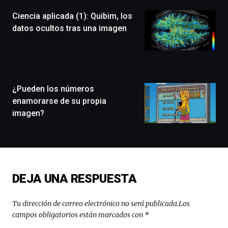
(BZP),
Ciencia aplicada (1): Quibim, los
un
festival
datos ocultos tras una imagen
que
llenará
la
ciudad
de
monólogos,
¿Pueden los números
exposiciones,
enamorarse de su propia
conferencias,
imagen?
docufórums
y
espectáculos
de
ciencia
del
DEJA UNA RESPUESTA
16
de
septiembre
Tu dirección de correo electrónico no será publicada.
Los
al
campos obligatorios están marcados con
*
4