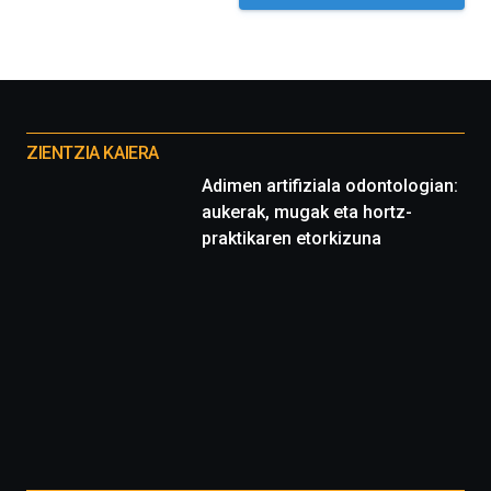
Otros
proyectos
ZIENTZIA KAIERA
Adimen artifiziala odontologian:
aukerak, mugak eta hortz-
praktikaren etorkizuna