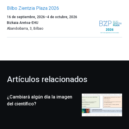
Bilbo Zientzia Plaza 2026
Un
16 de septiembre, 2026
–
4 de octubre, 2026
año
Bizkaia Aretoa-EHU
más,
Abandoibarra, 3
,
Bilbao
Bilbao
dará
la
bienvenida
al
otoño
con
la
Artículos relacionados
celebración
de
la
¿Cambiará algún día la imagen
novena
edición
del científico?
de
Bilbo
Zientzia
Plaza