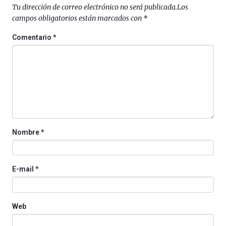
septiembre
Tu dirección de correo electrónico no será publicada.
Los
al
campos obligatorios están marcados con
*
4
de
Comentario
*
octubre.
La
iniciativa,
organizada
por
la
Cátedra…
Nombre
*
E-mail
*
Web