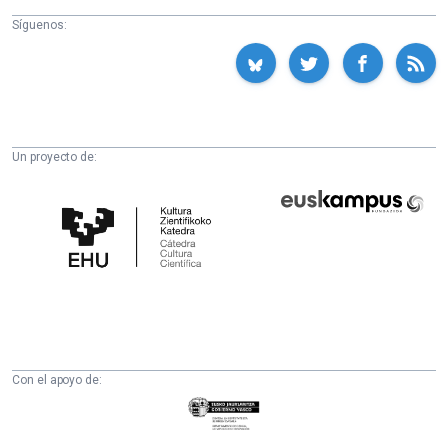
Síguenos:
Un proyecto de:
Cátedra
Euskampus
de
Fundazioa
Cultura
Científica
de
la
UPV/EHU
Con el apoyo de:
Eusko
Jaurlaritza