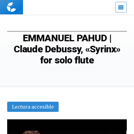
Cuaderno
de
Cultura
Científica
EMMANUEL PAHUD |
Claude Debussy, «Syrinx»
for solo flute
Lectura accesible