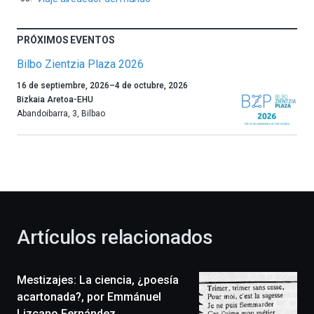
PRÓXIMOS EVENTOS
Bilbo Zientzia Plaza 2026
Un
16 de septiembre, 2026
–
4 de octubre, 2026
año
Bizkaia Aretoa-EHU
más,
Abandoibarra, 3
,
Bilbao
Bilbao
dará
la
bienvenida
al
otoño
con
la
Artículos relacionados
celebración
de
la
Mestizajes: La ciencia, ¿poesía
novena
edición
acartonada?, por Emmánuel
de
Lizcano Fernández