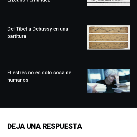
Bilbo
Zientzia
Plaza
(BZP),
Del Tíbet a Debussy en una
un
festival
partitura
que
llenará
la
ciudad
de
monólogos,
El estrés no es solo cosa de
exposiciones,
humanos
conferencias,
docufórums
y
espectáculos
de
ciencia
del
DEJA UNA RESPUESTA
16
de