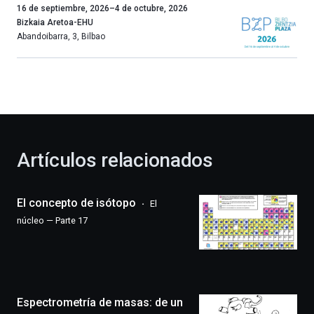
Un
16 de septiembre, 2026
–
4 de octubre, 2026
año
Bizkaia Aretoa-EHU
más,
Abandoibarra, 3
,
Bilbao
Bilbao
dará
la
bienvenida
al
otoño
con
la
Artículos relacionados
celebración
de
la
El concepto de isótopo
El
novena
edición
núcleo — Parte 17
de
Bilbo
Zientzia
Plaza
(BZP),
Espectrometría de masas: de un
un