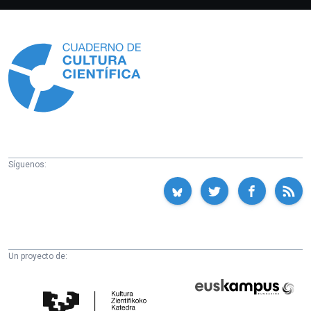
Información
Síguenos:
Un proyecto de:
Cátedra
Euskampus
de
Fundazioa
Cultura