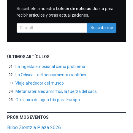
SUSCRIBIRME
Suscríbete a nuestro
boletín de noticias diario
para
recibir artículos y otras actualizaciones.
Suscribirme
ÚLTIMOS ARTÍCULOS
La ingesta emocional como problema
La Odisea… del pensamiento científico
Viaje alrededor del mundo
Metamateriales amorfos, la fuerza del caos
Otro jarro de agua fría para Europa
PRÓXIMOS EVENTOS
Bilbo Zientzia Plaza 2026