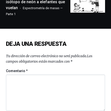
festival
isótopo de neón a elefantes que
que
vuelan
Espectrometría de masas —
llenará
Parte 1
la
ciudad
de
monólogos,
exposiciones,
conferencias,
DEJA UNA RESPUESTA
docufórums
y
espectáculos
Tu dirección de correo electrónico no será publicada.
Los
de
campos obligatorios están marcados con
*
ciencia
del
Comentario
*
16
de
septiembre
al
4
de
octubre.
La