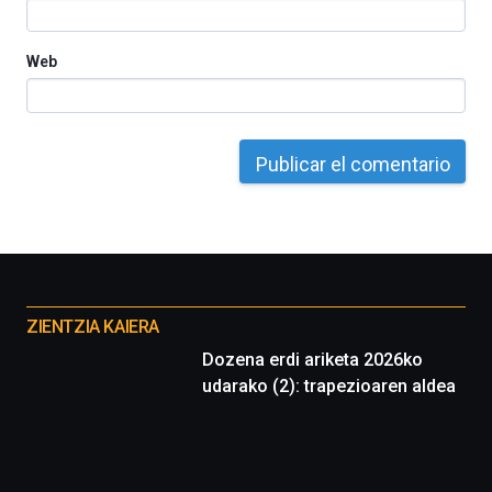
Web
Otros
proyectos
ZIENTZIA KAIERA
Dozena erdi ariketa 2026ko
udarako (2): trapezioaren aldea