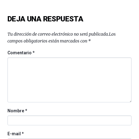
de
ciencia
del
DEJA UNA RESPUESTA
16
de
septiembre
Tu dirección de correo electrónico no será publicada.
Los
al
campos obligatorios están marcados con
*
4
de
Comentario
*
octubre.
La
iniciativa,
organizada
por
la
Cátedra…
Nombre
*
E-mail
*