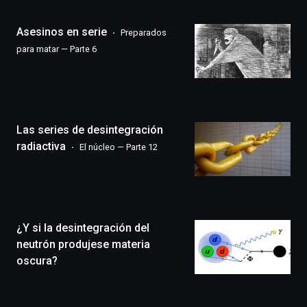
de
la
Asesinos en serie
Preparados
novena
edición
para matar — Parte 6
de
Bilbo
Zientzia
Plaza
(BZP),
Las series de desintegración
un
festival
radiactiva
El núcleo — Parte 12
que
llenará
la
ciudad
de
monólogos,
¿Y si la desintegración del
exposiciones,
neutrón produjese materia
conferencias,
oscura?
docufórums
y
espectáculos