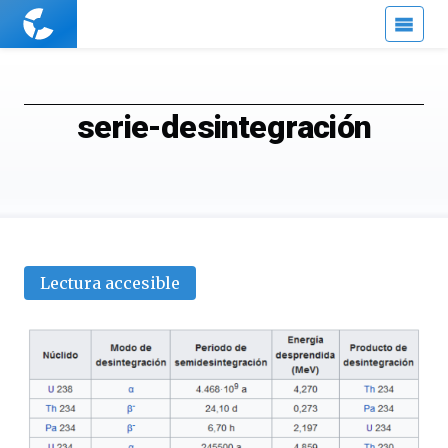
Cuaderno
de
Cultura
Científica
serie-desintegración
Lectura accesible