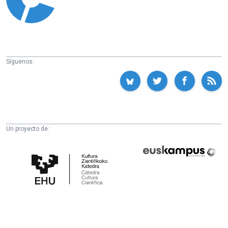
Síguenos:
Un proyecto de:
Cátedra
Euskampus
de
Fundazioa
Cultura
Científica
de
la
UPV/EHU