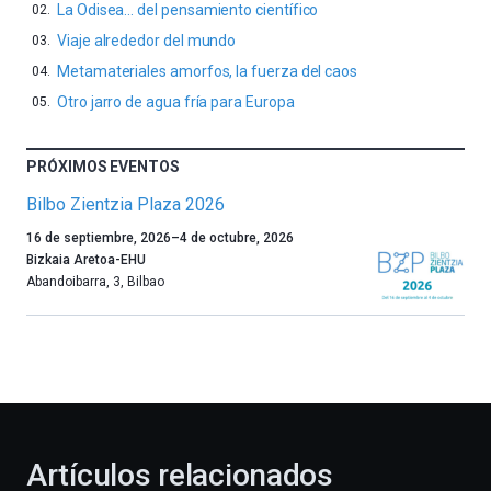
La Odisea… del pensamiento científico
Viaje alrededor del mundo
Metamateriales amorfos, la fuerza del caos
Otro jarro de agua fría para Europa
PRÓXIMOS EVENTOS
Bilbo Zientzia Plaza 2026
Un
16 de septiembre, 2026
–
4 de octubre, 2026
año
Bizkaia Aretoa-EHU
más,
Abandoibarra, 3
,
Bilbao
Bilbao
dará
la
bienvenida
al
otoño
con
la
Artículos relacionados
celebración