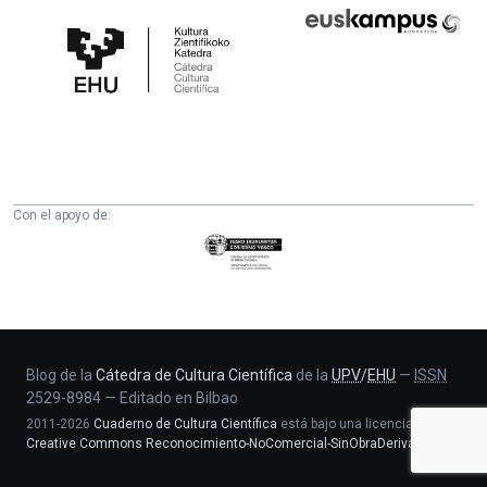
Cátedra
Euskampus
de
Fundazioa
Cultura
Científica
de
la
UPV/EHU
Con el apoyo de:
Eusko
Jaurlaritza
-
Zientzia,
Unibertsitate
eta
Blog de la
Cátedra de Cultura Científica
de la
UPV
/
EHU
—
ISSN
2529-8984
—
Editado en Bilbao
Berrikuntza
2011-2026
Cuaderno de Cultura Científica
está bajo una licencia
saila
Creative Commons Reconocimiento-NoComercial-SinObraDerivada 4.0