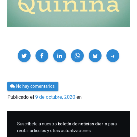
Compartir
Por
No hay comentarios
César
Publicado el
9 de octubre, 2020
en
Tomé
SUSCRIBIRME
Suscríbete a nuestro
boletín de noticias diario
para
recibir artículos y otras actualizaciones.