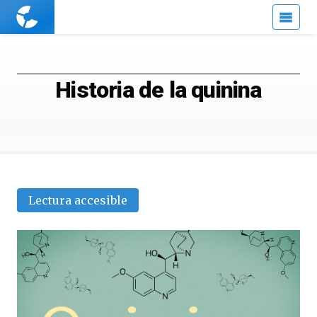
Cuaderno
de
Cultura
Científica
Historia de la quinina
Lectura accesible