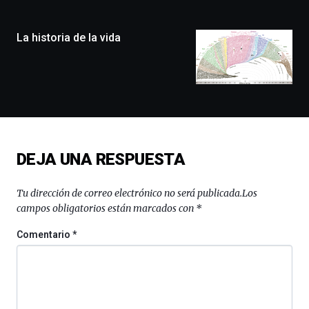
ciudad
de
monólogos,
La historia de la vida
exposiciones,
conferencias,
docufórums
y
espectáculos
de
ciencia
del
DEJA UNA RESPUESTA
16
de
septiembre
Tu dirección de correo electrónico no será publicada.
Los
al
campos obligatorios están marcados con
*
4
de
Comentario
*
octubre.
La
iniciativa,
organizada
por