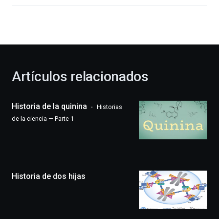
dará
la
bienvenida
al
otoño
con
la
Artículos relacionados
celebración
de
la
Historia de la quinina
Historias
novena
edición
de la ciencia — Parte 1
de
Bilbo
Zientzia
Plaza
(BZP),
Historia de dos hijas
un
festival
que
llenará
la