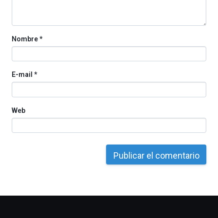
la
Cátedra…
Nombre
*
E-mail
*
Web
Otros