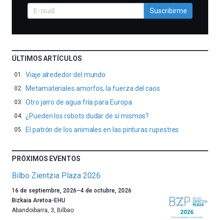
Suscribirme
ÚLTIMOS ARTÍCULOS
Viaje alrededor del mundo
Metamateriales amorfos, la fuerza del caos
Otro jarro de agua fría para Europa
¿Pueden los robots dudar de sí mismos?
El patrón de los animales en las pinturas rupestres
PRÓXIMOS EVENTOS
Bilbo Zientzia Plaza 2026
Un
16 de septiembre, 2026
–
4 de octubre, 2026
año
Bizkaia Aretoa-EHU
más,
Abandoibarra, 3
,
Bilbao
Bilbao