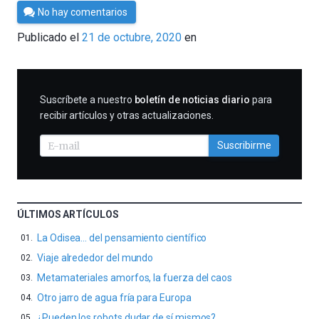
Por
No hay comentarios
César
Publicado el
21 de octubre, 2020
en
Tomé
SUSCRIBIRME
Suscríbete a nuestro
boletín de noticias diario
para
recibir artículos y otras actualizaciones.
Suscribirme
ÚLTIMOS ARTÍCULOS
La Odisea… del pensamiento científico
Viaje alrededor del mundo
Metamateriales amorfos, la fuerza del caos
Otro jarro de agua fría para Europa
¿Pueden los robots dudar de sí mismos?