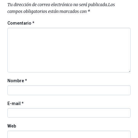
septiembre
Tu dirección de correo electrónico no será publicada.
Los
al
campos obligatorios están marcados con
*
4
de
Comentario
*
octubre.
La
iniciativa,
organizada
por
la
Cátedra…
Nombre
*
E-mail
*
Web