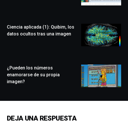
Bilbo
Zientzia
Plaza
(BZP),
Ciencia aplicada (1): Quibim, los
un
festival
datos ocultos tras una imagen
que
llenará
la
ciudad
de
monólogos,
¿Pueden los números
exposiciones,
enamorarse de su propia
conferencias,
imagen?
docufórums
y
espectáculos
de
ciencia
del
DEJA UNA RESPUESTA
16
de