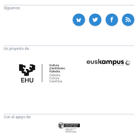
Síguenos:
Un proyecto de:
Cátedra
Euskampus
de
Fundazioa
Cultura
Científica
de
la
UPV/EHU
Con el apoyo de:
Eusko
Jaurlaritza