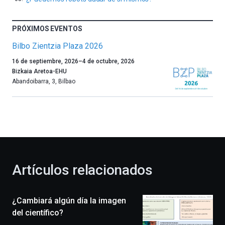
PRÓXIMOS EVENTOS
Bilbo Zientzia Plaza 2026
Un
16 de septiembre, 2026
–
4 de octubre, 2026
año
Bizkaia Aretoa-EHU
más,
Abandoibarra, 3
,
Bilbao
Bilbao
dará
la
bienvenida
al
otoño
con
la
Artículos relacionados
celebración
de
la
¿Cambiará algún día la imagen
novena
edición
del científico?
de