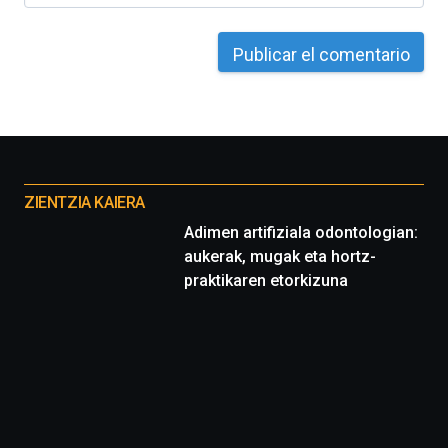
Otros
proyectos
ZIENTZIA KAIERA
Adimen artifiziala odontologian:
aukerak, mugak eta hortz-
praktikaren etorkizuna