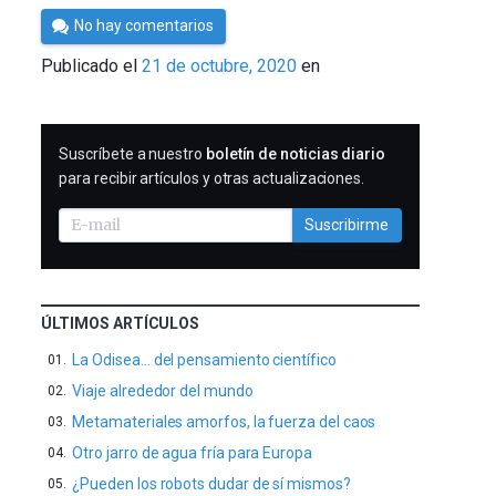
Por
No hay comentarios
César
Publicado el
21 de octubre, 2020
en
Tomé
SUSCRIBIRME
Suscríbete a nuestro
boletín de noticias diario
para recibir artículos y otras actualizaciones.
Suscribirme
ÚLTIMOS ARTÍCULOS
La Odisea… del pensamiento científico
Viaje alrededor del mundo
Metamateriales amorfos, la fuerza del caos
Otro jarro de agua fría para Europa
¿Pueden los robots dudar de sí mismos?