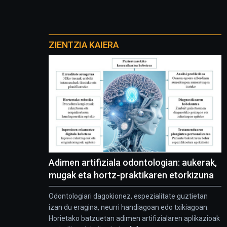
Otros
proyectos
ZIENTZIA KAIERA
Adimen artifiziala odontologian: aukerak,
mugak eta hortz-praktikaren etorkizuna
Odontologiari dagokionez, espezialitate guztietan
izan du eragina, neurri handiagoan edo txikiagoan.
Horietako batzuetan adimen artifizialaren aplikazioak