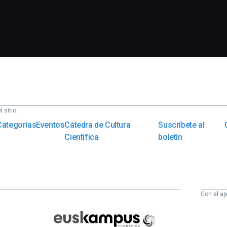
 sitio:
Categorías
Eventos
Cátedra de Cultura
Suscríbete al
Científica
boletín
Con el ap
Euskampus
Fundazioa