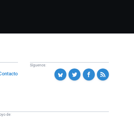
Síguenos:
Contacto
oyo de: