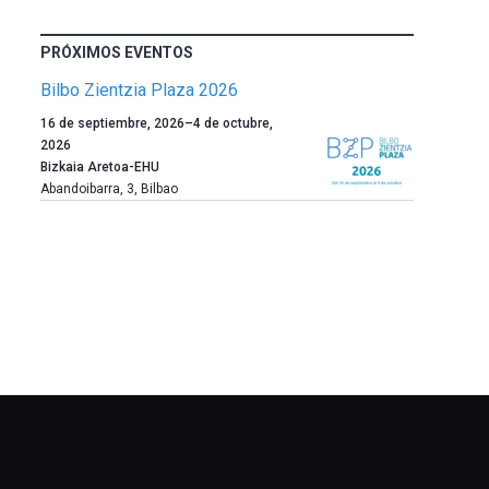
PRÓXIMOS EVENTOS
Bilbo Zientzia Plaza 2026
Un
16 de septiembre, 2026
–
4 de octubre,
año
2026
más,
Bizkaia Aretoa-EHU
Bilbao
Abandoibarra, 3
,
Bilbao
dará
la
bienvenida
al
otoño
con
la
celebración
de
la
novena
edición
de