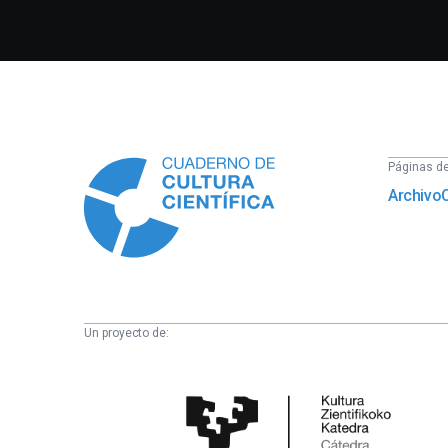
Información
Páginas del
Archivo
Un proyecto de:
Cátedra
de
Cultura
Científica