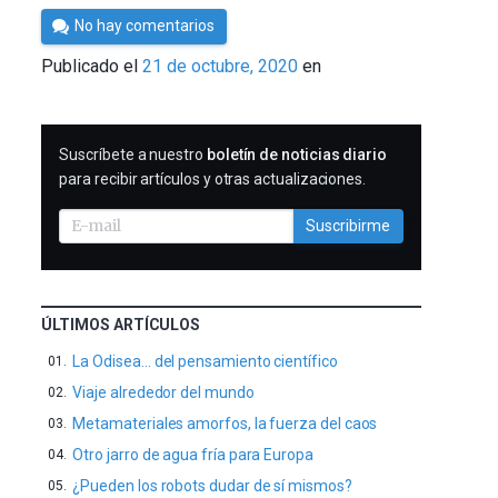
Por
No hay comentarios
César
Publicado el
21 de octubre, 2020
en
Tomé
SUSCRIBIRME
Suscríbete a nuestro
boletín de noticias diario
para recibir artículos y otras actualizaciones.
Suscribirme
ÚLTIMOS ARTÍCULOS
La Odisea… del pensamiento científico
Viaje alrededor del mundo
Metamateriales amorfos, la fuerza del caos
Otro jarro de agua fría para Europa
¿Pueden los robots dudar de sí mismos?