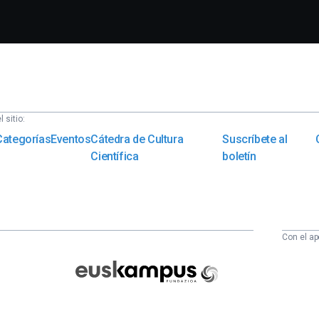
 sitio:
Categorías
Eventos
Cátedra de Cultura
Suscríbete al
Científica
boletín
Con el ap
Euskampus
Fundazioa