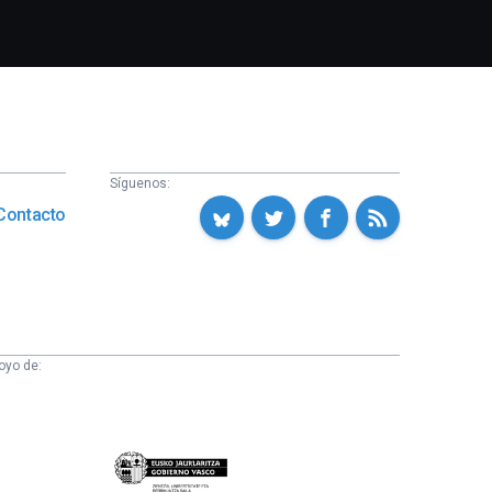
Síguenos:
Contacto
oyo de:
Eusko
Jaurlaritza