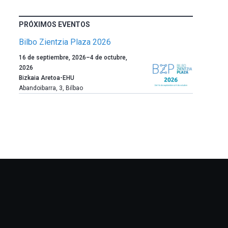
PRÓXIMOS EVENTOS
Bilbo Zientzia Plaza 2026
Un
16 de septiembre, 2026
–
4 de octubre,
año
2026
más,
Bizkaia Aretoa-EHU
Bilbao
Abandoibarra, 3
,
Bilbao
dará
la
bienvenida
al
otoño
con
la
celebración
de
la
novena
edición
de