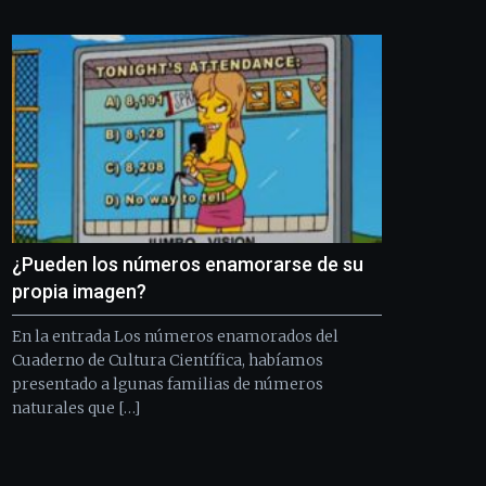
Bilbo
Zientzia
Plaza
(BZP),
un
festival
que
llenará
la
ciudad
de
monólogos,
¿Pueden los números enamorarse de su
exposiciones,
conferencias,
propia imagen?
docufórums
y
En la entrada Los números enamorados del
espectáculos
Cuaderno de Cultura Científica, habíamos
de
presentado a lgunas familias de números
ciencia
naturales que […]
del
16
de
septiembre