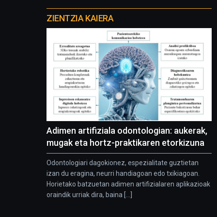
Otros
proyectos
ZIENTZIA KAIERA
Adimen artifiziala odontologian: aukerak,
mugak eta hortz-praktikaren etorkizuna
Odontologiari dagokionez, espezialitate guztietan
izan du eragina, neurri handiagoan edo txikiagoan.
Horietako batzuetan adimen artifizialaren aplikazioak
oraindik urriak dira, baina [...]