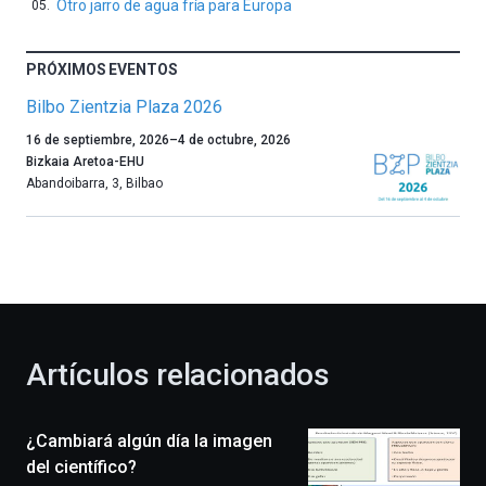
Otro jarro de agua fría para Europa
PRÓXIMOS EVENTOS
Bilbo Zientzia Plaza 2026
Un
16 de septiembre, 2026
–
4 de octubre, 2026
año
Bizkaia Aretoa-EHU
más,
Abandoibarra, 3
,
Bilbao
Bilbao
dará
la
bienvenida
al
otoño
con
la
Artículos relacionados
celebración
de
la
¿Cambiará algún día la imagen
novena
edición
del científico?