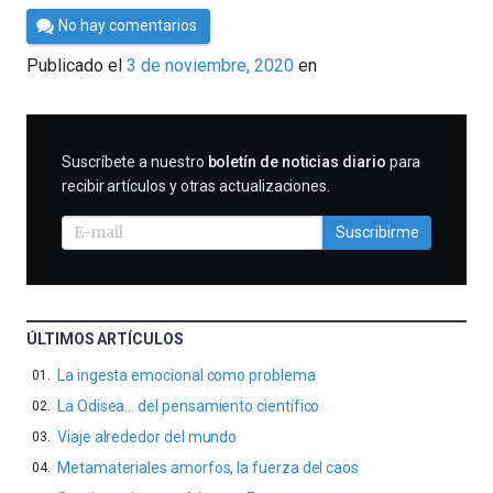
Por
No hay comentarios
César
Publicado el
3 de noviembre, 2020
en
Tomé
SUSCRIBIRME
Suscríbete a nuestro
boletín de noticias diario
para
recibir artículos y otras actualizaciones.
Suscribirme
ÚLTIMOS ARTÍCULOS
La ingesta emocional como problema
La Odisea… del pensamiento científico
Viaje alrededor del mundo
Metamateriales amorfos, la fuerza del caos