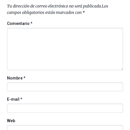
septiembre
Tu dirección de correo electrónico no será publicada.
Los
al
campos obligatorios están marcados con
*
4
de
Comentario
*
octubre.
La
iniciativa,
organizada
por
la
Cátedra…
Nombre
*
E-mail
*
Web