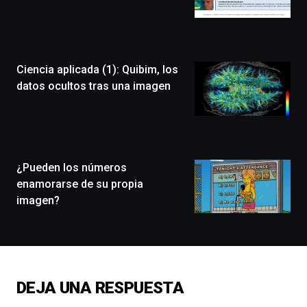
de
Bilbo
Zientzia
Plaza
(BZP),
Ciencia aplicada (1): Quibim, los
un
festival
datos ocultos tras una imagen
que
llenará
la
ciudad
de
monólogos,
¿Pueden los números
exposiciones,
enamorarse de su propia
conferencias,
imagen?
docufórums
y
espectáculos
de
ciencia
del
DEJA UNA RESPUESTA
16
de