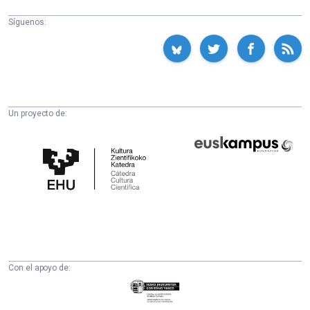
Síguenos:
Un proyecto de:
Cátedra
Euskampus
de
Fundazioa
Cultura
Científica
de
la
UPV/EHU
Con el apoyo de:
Eusko
Jaurlaritza