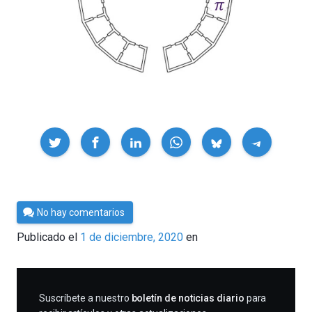
Compartir
Por
No hay comentarios
César
Publicado el
1 de diciembre, 2020
en
Tomé
SUSCRIBIRME
Suscríbete a nuestro
boletín de noticias diario
para