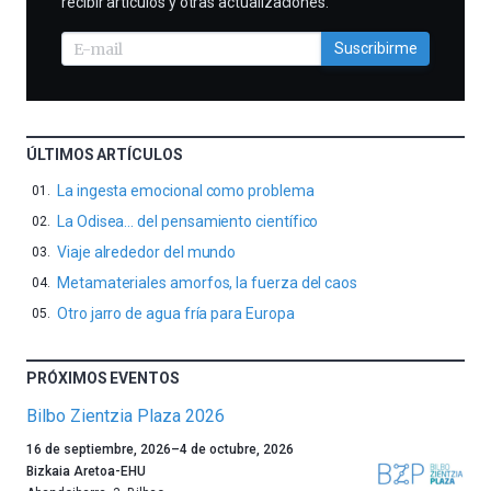
recibir artículos y otras actualizaciones.
Suscribirme
ÚLTIMOS ARTÍCULOS
La ingesta emocional como problema
La Odisea… del pensamiento científico
Viaje alrededor del mundo
Metamateriales amorfos, la fuerza del caos
Otro jarro de agua fría para Europa
PRÓXIMOS EVENTOS
Bilbo Zientzia Plaza 2026
Un
16 de septiembre, 2026
–
4 de octubre, 2026
año
Bizkaia Aretoa-EHU