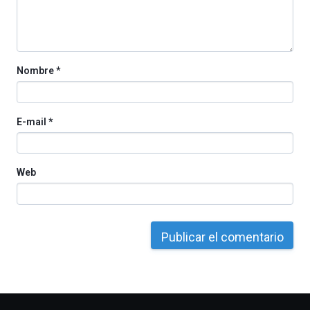
por
la
Cátedra…
Nombre
*
E-mail
*
Web