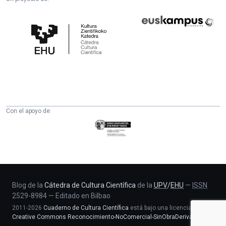
Cátedra
Euskampus
de
Fundazioa
Cultura
Científica
de
la
UPV/EHU
Con el apoyo de:
Eusko
Jaurlaritza
-
Zientzia,
Unibertsitate
eta
Blog de la
Cátedra de Cultura Científica
de la
UPV
/
EHU
—
ISSN
2529-8984
—
Editado en Bilbao
Berrikuntza
2011-2026
Cuaderno de Cultura Científica
está bajo una licencia
saila
Creative Commons Reconocimiento-NoComercial-SinObraDerivada 4.0