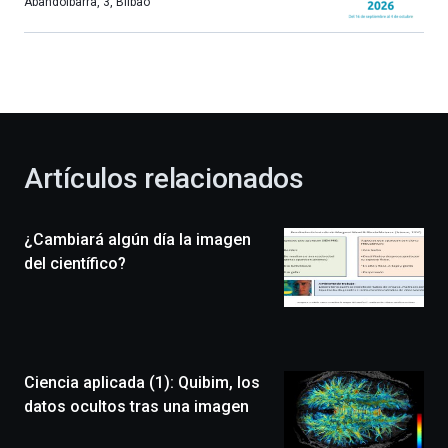
más,
Abandoibarra, 3
,
Bilbao
Bilbao
dará
la
bienvenida
al
otoño
con
la
Artículos relacionados
celebración
de
la
¿Cambiará algún día la imagen
novena
edición
del científico?
de
Bilbo
Zientzia
Plaza
(BZP),
Ciencia aplicada (1): Quibim, los
un
festival
datos ocultos tras una imagen
que
llenará