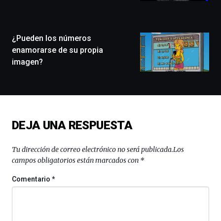
la
ciudad
de
monólogos,
¿Pueden los números
exposiciones,
enamorarse de su propia
conferencias,
imagen?
docufórums
y
espectáculos
de
ciencia
del
DEJA UNA RESPUESTA
16
de
septiembre
Tu dirección de correo electrónico no será publicada.
Los
al
campos obligatorios están marcados con
*
4
de
Comentario
*
octubre.
La
iniciativa,
organizada