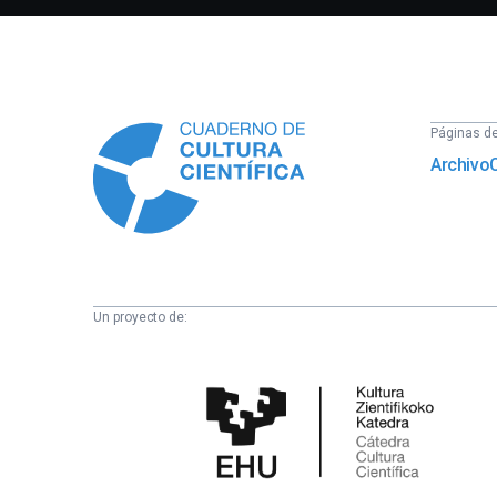
Información
Páginas del
Archivo
Un proyecto de:
Cátedra
de
Cultura
Científica
de
la