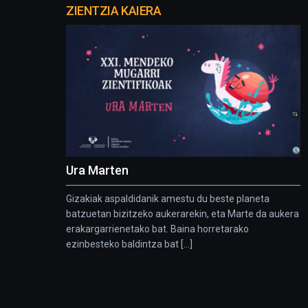
proyectos
ZIENTZIA KAIERA
Ura Marten
Gizakiak aspaldidanik amestu du beste planeta
batzuetan bizitzeko aukerarekin, eta Marte da aukera
erakargarrienetako bat. Baina horretarako
ezinbesteko baldintza bat [...]