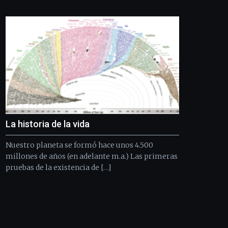
Bilbo
Zientzia
Plaza
(BZP),
un
festival
que
llenará
la
ciudad
de
monólogos,
La historia de la vida
exposiciones,
conferencias,
Nuestro planeta se formó hace unos 4.500
docufórums
y
millones de años (en adelante m.a.) Las primeras
espectáculos
pruebas de la existencia de […]
de
ciencia
del
16
de
septiembre