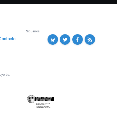
Síguenos:
Contacto
oyo de:
Eusko
Jaurlaritza
-
Zientzia,