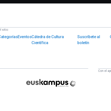
 sitio:
Categorías
Eventos
Cátedra de Cultura
Suscríbete al
Científica
boletín
Con el ap
Euskampus
Fundazioa