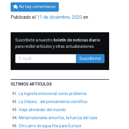
Por
No hay comentarios
César
Publicado el
11 de diciembre, 2020
en
Tomé
SUSCRIBIRME
Suscríbete a nuestro
boletín de noticias diario
para recibir artículos y otras actualizaciones.
Suscribirme
ÚLTIMOS ARTÍCULOS
La ingesta emocional como problema
La Odisea… del pensamiento científico
Viaje alrededor del mundo
Metamateriales amorfos, la fuerza del caos
Otro jarro de agua fría para Europa