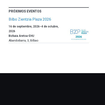
PRÓXIMOS EVENTOS
Bilbo Zientzia Plaza 2026
Un
16 de septiembre, 2026
–
4 de octubre,
año
2026
más,
Bizkaia Aretoa-EHU
Bilbao
Abandoibarra, 3
,
Bilbao
dará
la
bienvenida
al
otoño
con
la
celebración
de
la
novena
edición
de