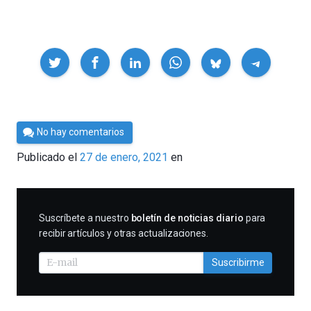
Compartir
Por
No hay comentarios
César
Publicado el
27 de enero, 2021
en
Tomé
SUSCRIBIRME
Suscríbete a nuestro
boletín de noticias diario
para
recibir artículos y otras actualizaciones.
Suscribirme