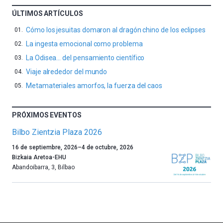
ÚLTIMOS ARTÍCULOS
Cómo los jesuitas domaron al dragón chino de los eclipses
La ingesta emocional como problema
La Odisea… del pensamiento científico
Viaje alrededor del mundo
Metamateriales amorfos, la fuerza del caos
PRÓXIMOS EVENTOS
Bilbo Zientzia Plaza 2026
Un
16 de septiembre, 2026
–
4 de octubre, 2026
año
Bizkaia Aretoa-EHU
más,
Abandoibarra, 3
,
Bilbao
Bilbao
dará
la
bienvenida
al