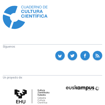
Información
Síguenos:
Un proyecto de:
Cátedra
Euskampus
de
Fundazioa
Cultura
Científica