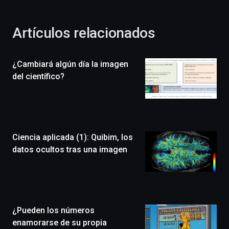
otoño
con
la
Artículos relacionados
celebración
de
la
¿Cambiará algún día la imagen
novena
edición
del científico?
de
Bilbo
Zientzia
Plaza
(BZP),
Ciencia aplicada (1): Quibim, los
un
festival
datos ocultos tras una imagen
que
llenará
la
ciudad
de
monólogos,
¿Pueden los números
exposiciones,
enamorarse de su propia
conferencias,