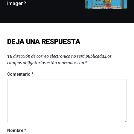
imagen?
docufórums
y
espectáculos
de
ciencia
del
DEJA UNA RESPUESTA
16
de
septiembre
Tu dirección de correo electrónico no será publicada.
Los
al
campos obligatorios están marcados con
*
4
de
Comentario
*
octubre.
La
iniciativa,
organizada
por
la
Cátedra…
Nombre
*