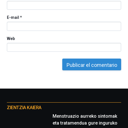
E-mail
*
Web
Otros
proyectos
ZIENTZIA KAIERA
Menstruazio aurreko sintomak
eta tratamendua gure inguruko