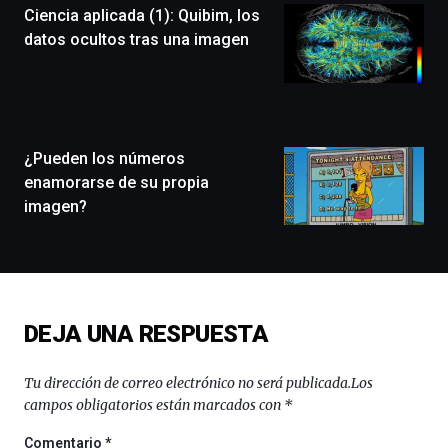
Ciencia aplicada (1): Quibim, los
un
festival
datos ocultos tras una imagen
que
llenará
la
ciudad
de
monólogos,
¿Pueden los números
exposiciones,
enamorarse de su propia
conferencias,
imagen?
docufórums
y
espectáculos
de
ciencia
del
DEJA UNA RESPUESTA
16
de
septiembre
Tu dirección de correo electrónico no será publicada.
Los
al
campos obligatorios están marcados con
*
4
de
Comentario
*