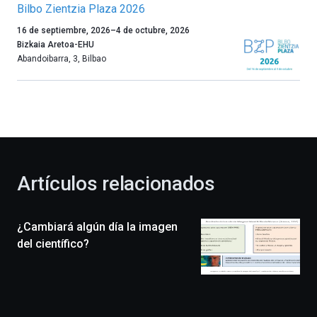
Bilbo Zientzia Plaza 2026
Un
16 de septiembre, 2026
–
4 de octubre, 2026
año
Bizkaia Aretoa-EHU
más,
Abandoibarra, 3
,
Bilbao
Bilbao
dará
la
bienvenida
al
otoño
con
la
Artículos relacionados
celebración
de
la
¿Cambiará algún día la imagen
novena
edición
del científico?
de
Bilbo
Zientzia
Plaza
(BZP),