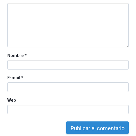
octubre.
La
iniciativa,
organizada
por
la
Cátedra…
Nombre
*
E-mail
*
Web