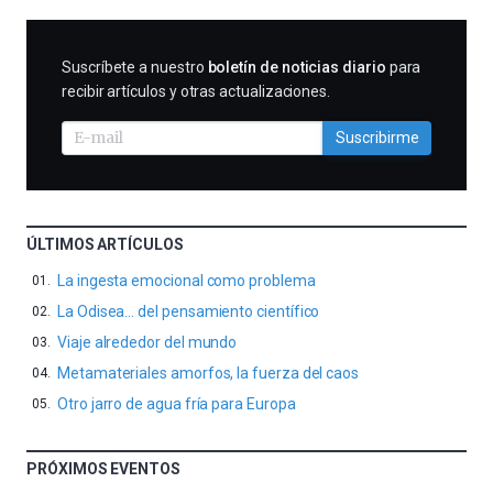
SUSCRIBIRME
Suscríbete a nuestro
boletín de noticias diario
para
recibir artículos y otras actualizaciones.
Suscribirme
ÚLTIMOS ARTÍCULOS
La ingesta emocional como problema
La Odisea… del pensamiento científico
Viaje alrededor del mundo
Metamateriales amorfos, la fuerza del caos
Otro jarro de agua fría para Europa
PRÓXIMOS EVENTOS