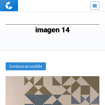
Cuaderno
de
Cultura
Científica
imagen 14
Lectura accesible