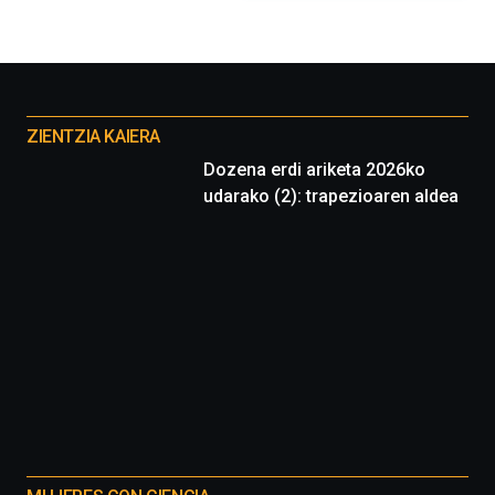
Otros
proyectos
ZIENTZIA KAIERA
Dozena erdi ariketa 2026ko
udarako (2): trapezioaren aldea