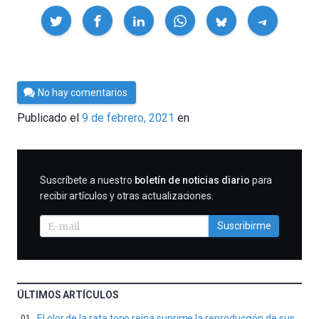
Compartir
Por
No hay comentarios
César
Publicado el
9 de febrero, 2021
en
Tomé
SUSCRIBIRME
Suscríbete a nuestro
boletín de noticias diario
para
recibir artículos y otras actualizaciones.
Suscribirme
ÚLTIMOS ARTÍCULOS
El olor de la rata topo reina suprime la reproducción de sus