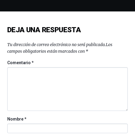
espectáculos
de
ciencia
del
DEJA UNA RESPUESTA
16
de
septiembre
Tu dirección de correo electrónico no será publicada.
Los
al
campos obligatorios están marcados con
*
4
de
Comentario
*
octubre.
La
iniciativa,
organizada
por
la
Cátedra…
Nombre
*