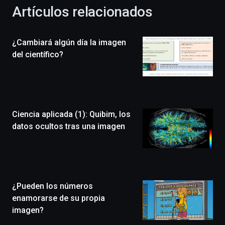
la
Artículos relacionados
celebración
de
la
¿Cambiará algún día la imagen
novena
edición
del científico?
de
Bilbo
Zientzia
Plaza
(BZP),
Ciencia aplicada (1): Quibim, los
un
festival
datos ocultos tras una imagen
que
llenará
la
ciudad
de
monólogos,
¿Pueden los números
exposiciones,
enamorarse de su propia
conferencias,
imagen?
docufórums
y