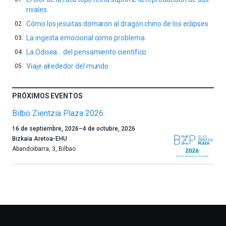
rivales
Cómo los jesuitas domaron al dragón chino de los eclipses
La ingesta emocional como problema
La Odisea… del pensamiento científico
Viaje alrededor del mundo
PRÓXIMOS EVENTOS
Bilbo Zientzia Plaza 2026
Un
16 de septiembre, 2026
–
4 de octubre, 2026
año
Bizkaia Aretoa-EHU
más,
Abandoibarra, 3
,
Bilbao
Bilbao
dará
la
bienvenida
al
otoño
con