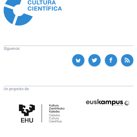
Síguenos:
Un proyecto de:
Cátedra
Euskampus
de
Fundazioa
Cultura
Científica
de
la