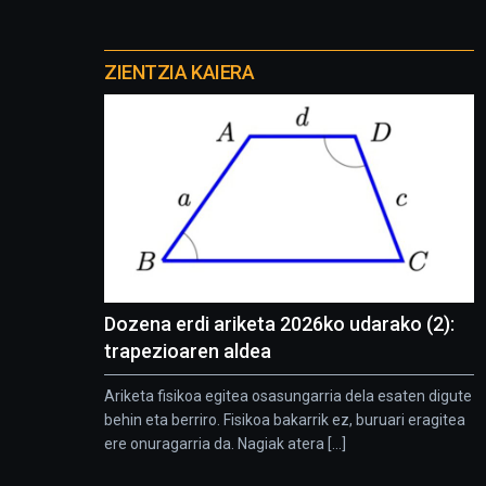
Otros
proyectos
ZIENTZIA KAIERA
Dozena erdi ariketa 2026ko udarako (2):
trapezioaren aldea
Ariketa fisikoa egitea osasungarria dela esaten digute
behin eta berriro. Fisikoa bakarrik ez, buruari eragitea
ere onuragarria da. Nagiak atera [...]