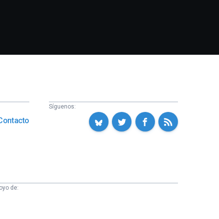
Síguenos:
Contacto
oyo de: