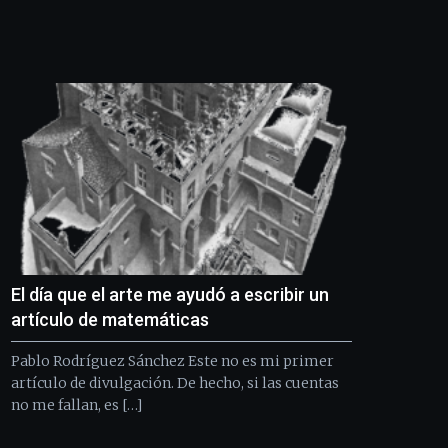
Bilbo
Zientzia
Plaza
(BZP),
un
festival
que
llenará
la
ciudad
de
monólogos,
exposiciones,
conferencias,
docufórums
El día que el arte me ayudó a escribir un
y
artículo de matemáticas
espectáculos
de
Pablo Rodríguez Sánchez Este no es mi primer
ciencia
artículo de divulgación. De hecho, si las cuentas
del
no me fallan, es […]
16
de
septiembre