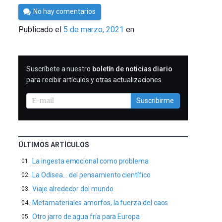
Por
No hay comentarios
César
Publicado el
5 de marzo, 2021
en
Tomé
SUSCRIBIRME
Suscríbete a nuestro
boletín de noticias diario
para recibir artículos y otras actualizaciones.
Suscribirme
ÚLTIMOS ARTÍCULOS
La ingesta emocional como problema
La Odisea… del pensamiento científico
Viaje alrededor del mundo
Metamateriales amorfos, la fuerza del caos
Otro jarro de agua fría para Europa