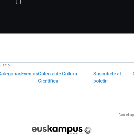
[...]
 sitio:
Categorías
Eventos
Cátedra de Cultura
Suscríbete al
Científica
boletín
Con el ap
Euskampus
Fundazioa