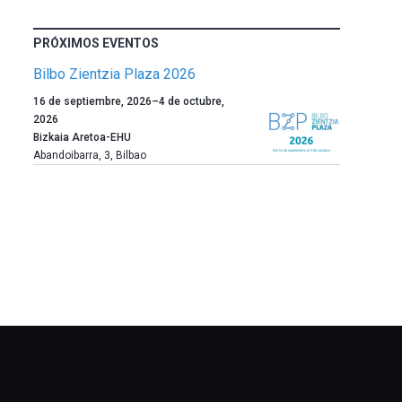
PRÓXIMOS EVENTOS
Bilbo Zientzia Plaza 2026
Un
16 de septiembre, 2026
–
4 de octubre,
año
2026
más,
Bizkaia Aretoa-EHU
Bilbao
Abandoibarra, 3
,
Bilbao
dará
la
bienvenida
al
otoño
con
la
celebración
de
la
novena
edición
de