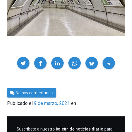
Compartir
Por
No hay comentarios
César
Publicado el
9 de marzo, 2021
en
Tomé
SUSCRIBIRME
Suscríbete a nuestro
boletín de noticias diario
para