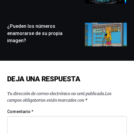
llenará
la
ciudad
de
monólogos,
¿Pueden los números
exposiciones,
enamorarse de su propia
conferencias,
imagen?
docufórums
y
espectáculos
de
ciencia
del
DEJA UNA RESPUESTA
16
de
septiembre
Tu dirección de correo electrónico no será publicada.
Los
al
campos obligatorios están marcados con
*
4
de
Comentario
*
octubre.
La
iniciativa,
organizada