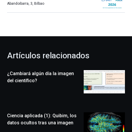
más,
Abandoibarra, 3
,
Bilbao
Bilbao
dará
la
bienvenida
al
otoño
con
la
Artículos relacionados
celebración
de
la
¿Cambiará algún día la imagen
novena
edición
del científico?
de
Bilbo
Zientzia
Plaza
(BZP),
Ciencia aplicada (1): Quibim, los
un
festival
datos ocultos tras una imagen
que