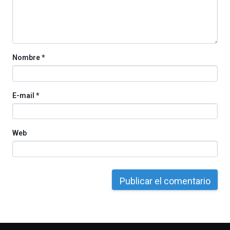
por
la
Cátedra…
Nombre
*
E-mail
*
Web