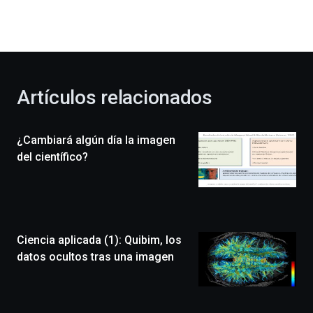
dará
la
bienvenida
al
otoño
con
la
Artículos relacionados
celebración
de
la
¿Cambiará algún día la imagen
novena
edición
del científico?
de
Bilbo
Zientzia
Plaza
(BZP),
Ciencia aplicada (1): Quibim, los
un
festival
datos ocultos tras una imagen
que
llenará
la
ciudad