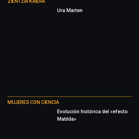
proyectos
ZIENTZIA KAIERA
Ura Marten
MUJERES CON CIENCIA
Evolución histórica del «efecto
Matilda»