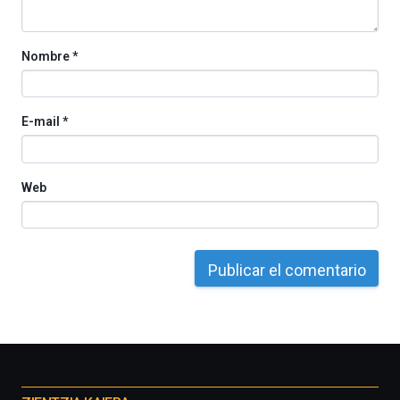
Cátedra…
Nombre
*
E-mail
*
Web
Otros