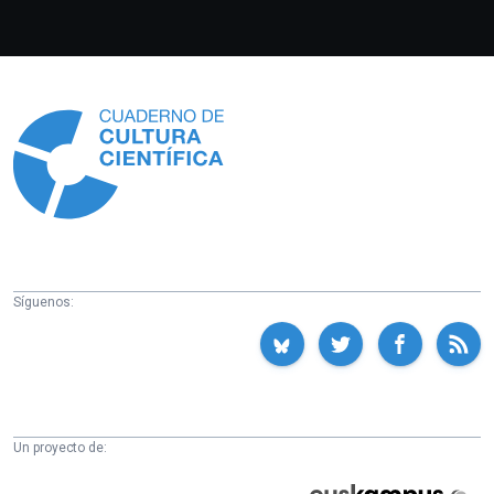
Información
Síguenos:
Un proyecto de:
Cátedra
Euskampus