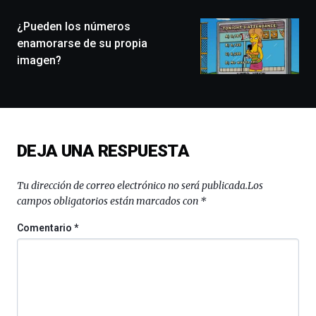
de
monólogos,
¿Pueden los números
exposiciones,
enamorarse de su propia
conferencias,
imagen?
docufórums
y
espectáculos
de
ciencia
del
DEJA UNA RESPUESTA
16
de
septiembre
Tu dirección de correo electrónico no será publicada.
Los
al
campos obligatorios están marcados con
*
4
de
Comentario
*
octubre.
La
iniciativa,
organizada
por
la