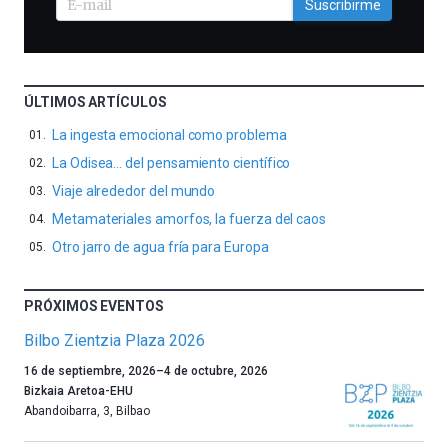
Suscribirme
ÚLTIMOS ARTÍCULOS
La ingesta emocional como problema
La Odisea… del pensamiento científico
Viaje alrededor del mundo
Metamateriales amorfos, la fuerza del caos
Otro jarro de agua fría para Europa
PRÓXIMOS EVENTOS
Bilbo Zientzia Plaza 2026
Un
16 de septiembre, 2026
–
4 de octubre, 2026
año
Bizkaia Aretoa-EHU
más,
Abandoibarra, 3
,
Bilbao
Bilbao