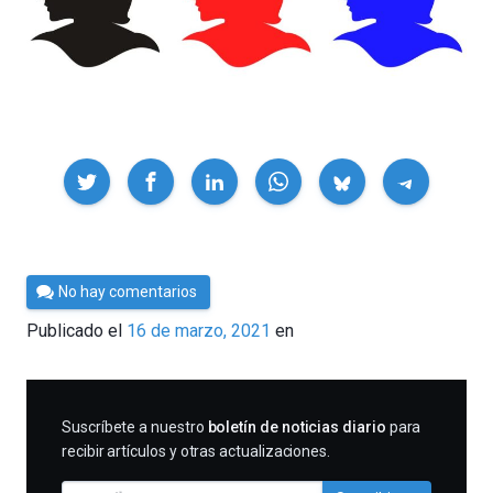
Compartir
Por
No hay comentarios
César
Publicado el
16 de marzo, 2021
en
Tomé
SUSCRIBIRME
Suscríbete a nuestro
boletín de noticias diario
para
recibir artículos y otras actualizaciones.