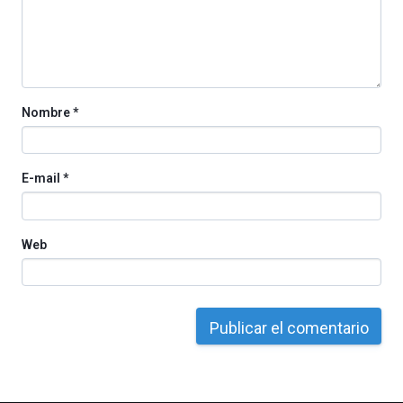
organizada
por
la
Cátedra…
Nombre
*
E-mail
*
Web