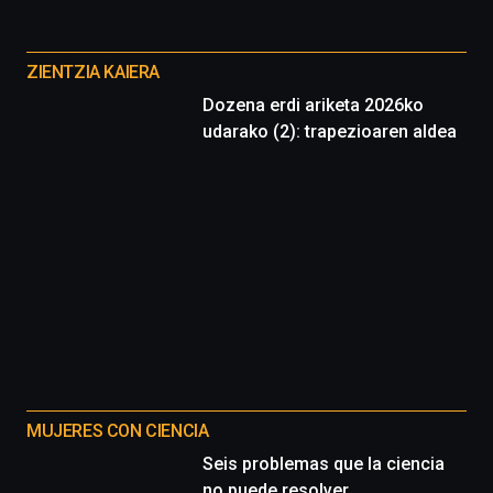
Otros
proyectos
ZIENTZIA KAIERA
Dozena erdi ariketa 2026ko
udarako (2): trapezioaren aldea
MUJERES CON CIENCIA
Seis problemas que la ciencia
no puede resolver