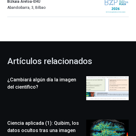
año
Bizkaia Aretoa-EHU
más,
Abandoibarra, 3
,
Bilbao
Bilbao
dará
la
bienvenida
al
otoño
con
la
Artículos relacionados
celebración
de
la
¿Cambiará algún día la imagen
novena
edición
del científico?
de
Bilbo
Zientzia
Plaza
(BZP),
Ciencia aplicada (1): Quibim, los
un
festival
datos ocultos tras una imagen
que