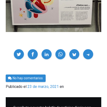
Compartir
Por
No hay comentarios
César
Publicado el
23 de marzo, 2021
en
Tomé