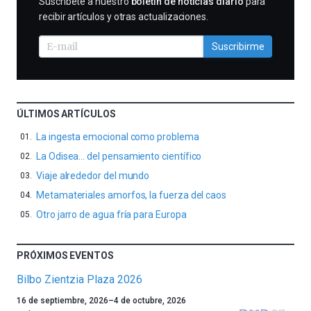
SUSCRIBIRME
Suscríbete a nuestro
boletín de noticias diario
para
recibir artículos y otras actualizaciones.
Suscribirme
ÚLTIMOS ARTÍCULOS
La ingesta emocional como problema
La Odisea… del pensamiento científico
Viaje alrededor del mundo
Metamateriales amorfos, la fuerza del caos
Otro jarro de agua fría para Europa
PRÓXIMOS EVENTOS
Bilbo Zientzia Plaza 2026
Un
16 de septiembre, 2026
–
4 de octubre, 2026