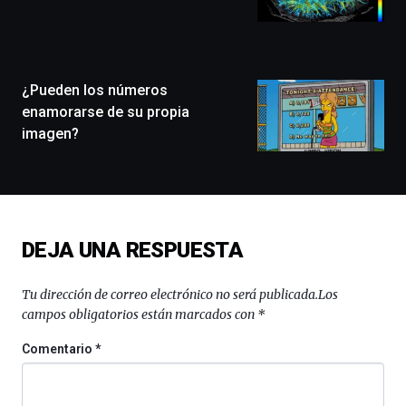
llenará
la
ciudad
de
monólogos,
¿Pueden los números
exposiciones,
enamorarse de su propia
conferencias,
imagen?
docufórums
y
espectáculos
de
ciencia
del
DEJA UNA RESPUESTA
16
de
septiembre
Tu dirección de correo electrónico no será publicada.
Los
al
campos obligatorios están marcados con
*
4
de
Comentario
*
octubre.
La
iniciativa,