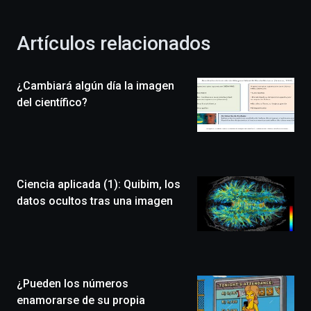
otoño
con
la
Artículos relacionados
celebración
de
la
¿Cambiará algún día la imagen
novena
edición
del científico?
de
Bilbo
Zientzia
Plaza
(BZP),
Ciencia aplicada (1): Quibim, los
un
festival
datos ocultos tras una imagen
que
llenará
la
ciudad
de
monólogos,
¿Pueden los números
exposiciones,
enamorarse de su propia
conferencias,