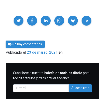
Compartir
Por
No hay comentarios
César
Publicado el
23 de marzo, 2021
en
Tomé
SUSCRIBIRME
Suscríbete a nuestro
boletín de noticias diario
para
recibir artículos y otras actualizaciones.
Suscribirme