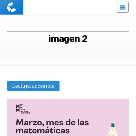
Cuaderno
de
Cultura
Científica
imagen 2
Lectura accesible