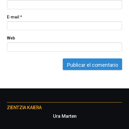
E-mail
*
Web
Otros
proyectos
ZIENTZIA KAIERA
Ura Marten