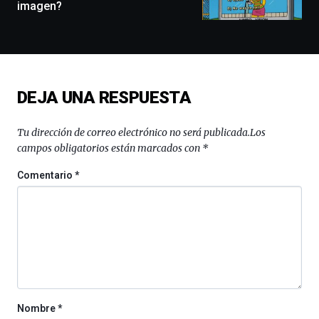
imagen?
docufórums
y
espectáculos
de
ciencia
del
DEJA UNA RESPUESTA
16
de
septiembre
Tu dirección de correo electrónico no será publicada.
Los
al
campos obligatorios están marcados con
*
4
de
Comentario
*
octubre.
La
iniciativa,
organizada
por
la
Cátedra…
Nombre
*