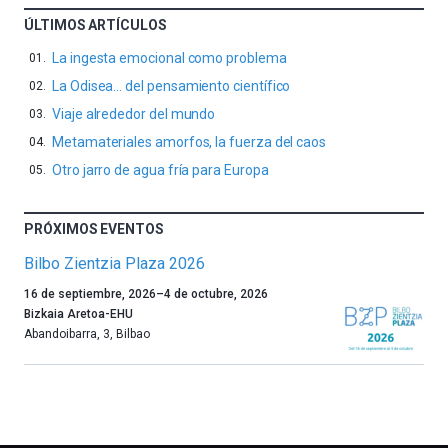
ÚLTIMOS ARTÍCULOS
La ingesta emocional como problema
La Odisea… del pensamiento científico
Viaje alrededor del mundo
Metamateriales amorfos, la fuerza del caos
Otro jarro de agua fría para Europa
PRÓXIMOS EVENTOS
Bilbo Zientzia Plaza 2026
Un
16 de septiembre, 2026
–
4 de octubre, 2026
año
Bizkaia Aretoa-EHU
más,
Abandoibarra, 3
,
Bilbao
Bilbao
dará
la
bienvenida
al