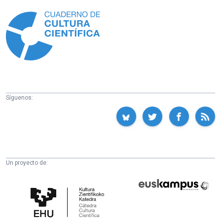
Información
Síguenos:
Un proyecto de:
Cátedra
Euskampus
de
Fundazioa
Cultura
Científica