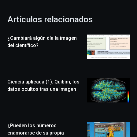
otoño
con
la
Artículos relacionados
celebración
de
la
¿Cambiará algún día la imagen
novena
edición
del científico?
de
Bilbo
Zientzia
Plaza
(BZP),
Ciencia aplicada (1): Quibim, los
un
festival
datos ocultos tras una imagen
que
llenará
la
ciudad
de
monólogos,
¿Pueden los números
exposiciones,
enamorarse de su propia
conferencias,