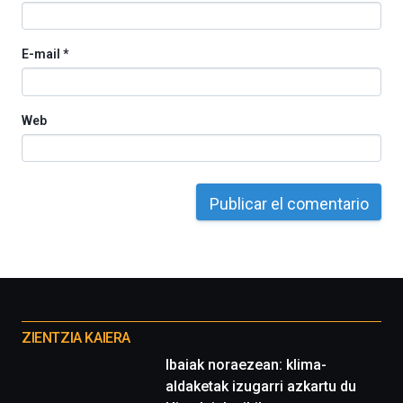
E-mail
*
Web
Otros
proyectos
ZIENTZIA KAIERA
Ibaiak noraezean: klima-
aldaketak izugarri azkartu du