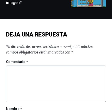
imagen?
docufórums
y
espectáculos
de
ciencia
del
DEJA UNA RESPUESTA
16
de
septiembre
Tu dirección de correo electrónico no será publicada.
Los
al
campos obligatorios están marcados con
*
4
de
Comentario
*
octubre.
La
iniciativa,
organizada
por
la
Cátedra…
Nombre
*