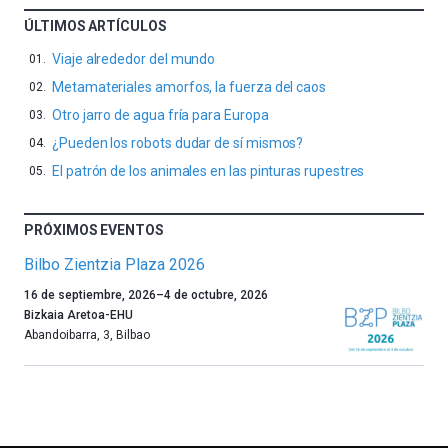
ÚLTIMOS ARTÍCULOS
Viaje alrededor del mundo
Metamateriales amorfos, la fuerza del caos
Otro jarro de agua fría para Europa
¿Pueden los robots dudar de sí mismos?
El patrón de los animales en las pinturas rupestres
PRÓXIMOS EVENTOS
Bilbo Zientzia Plaza 2026
Un
16 de septiembre, 2026
–
4 de octubre, 2026
año
Bizkaia Aretoa-EHU
más,
Abandoibarra, 3
,
Bilbao
Bilbao
dará
la
bienvenida
al