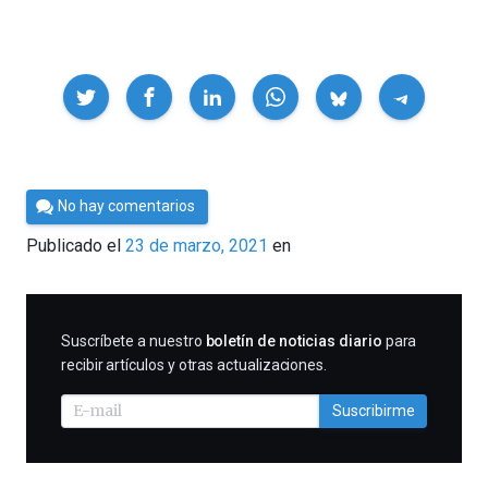
Compartir
Por
No hay comentarios
César
Publicado el
23 de marzo, 2021
en
Tomé
SUSCRIBIRME
Suscríbete a nuestro
boletín de noticias diario
para
recibir artículos y otras actualizaciones.
Suscribirme