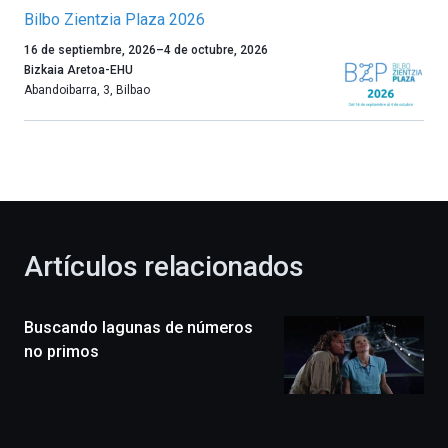
Bilbo Zientzia Plaza 2026
Un
16 de septiembre, 2026
–
4 de octubre, 2026
año
Bizkaia Aretoa-EHU
más,
Abandoibarra, 3
,
Bilbao
Bilbao
dará
la
bienvenida
al
otoño
con
la
Artículos relacionados
celebración
de
la
Buscando lagunas de números
novena
edición
no primos
de
Bilbo
Zientzia
Plaza