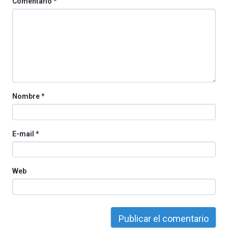
Comentario
*
octubre.
La
iniciativa,
organizada
por
la
Cátedra…
Nombre
*
E-mail
*
Web