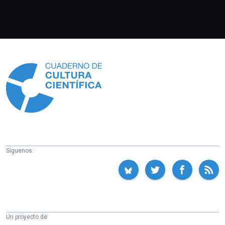
Información
Síguenos:
Un proyecto de: