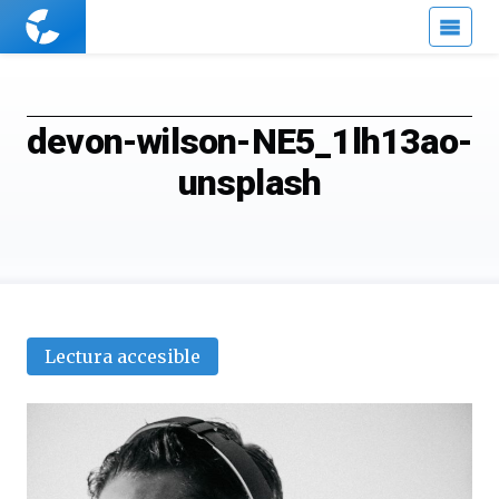
Cuaderno
de
Cultura
Científica
devon-wilson-NE5_1lh13ao-
unsplash
Lectura accesible