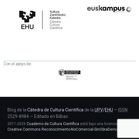
Cátedra
Euskampus
de
Fundazioa
Cultura
Científica
de
la
UPV/EHU
Con el apoyo de:
Eusko
Jaurlaritza
-
Zientzia,
Unibertsitate
eta
Blog de la
Cátedra de Cultura Científica
de la
UPV
/
EHU
—
ISSN
2529-8984
—
Editado en Bilbao
Berrikuntza
2011-2026
Cuaderno de Cultura Científica
está bajo una licencia
saila
Creative Commons Reconocimiento-NoComercial-SinObraDerivada 4.0