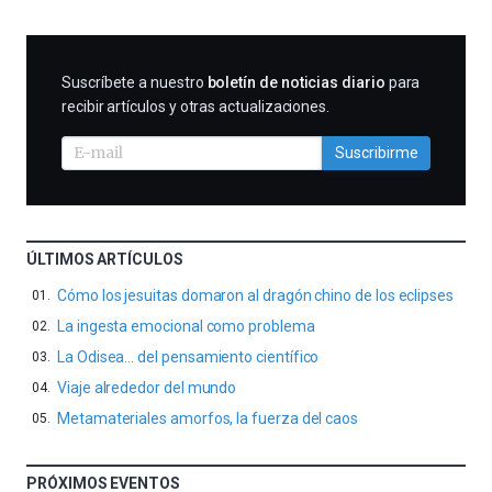
SUSCRIBIRME
Suscríbete a nuestro
boletín de noticias diario
para
recibir artículos y otras actualizaciones.
Suscribirme
ÚLTIMOS ARTÍCULOS
Cómo los jesuitas domaron al dragón chino de los eclipses
La ingesta emocional como problema
La Odisea… del pensamiento científico
Viaje alrededor del mundo
Metamateriales amorfos, la fuerza del caos
PRÓXIMOS EVENTOS