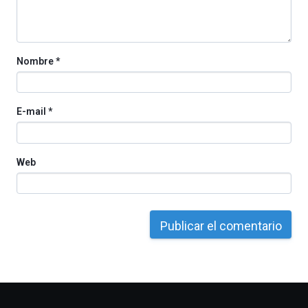
de
octubre.
La
iniciativa,
organizada
Nombre
*
por
la
Cátedra…
E-mail
*
Web
Otros