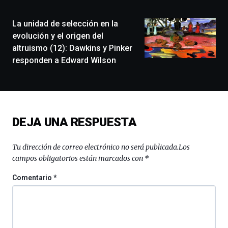
(BZP),
un
La unidad de selección en la
festival
que
evolución y el origen del
llenará
altruismo (12): Dawkins y Pinker
la
responden a Edward Wilson
ciudad
de
monólogos,
exposiciones,
conferencias,
docufórums
DEJA UNA RESPUESTA
y
espectáculos
Tu dirección de correo electrónico no será publicada.
Los
de
ciencia
campos obligatorios están marcados con
*
del
16
Comentario
*
de
septiembre
al
4