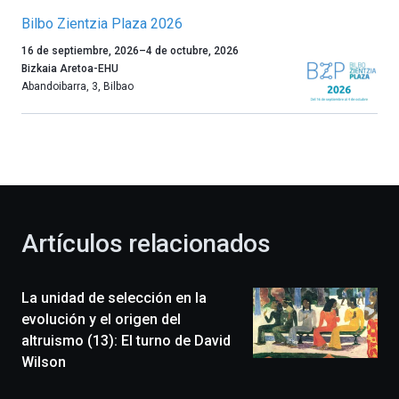
Bilbo Zientzia Plaza 2026
Un
16 de septiembre, 2026
–
4 de octubre, 2026
año
Bizkaia Aretoa-EHU
más,
Abandoibarra, 3
,
Bilbao
Bilbao
dará
la
bienvenida
al
otoño
con
la
Artículos relacionados
celebración
de
la
La unidad de selección en la
novena
edición
evolución y el origen del
de
altruismo (13): El turno de David
Bilbo
Wilson
Zientzia
Plaza