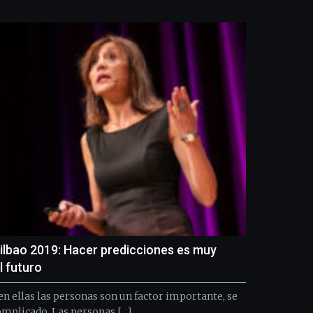
Bilbo
Zientzia
Plaza
(BZP),
un
festival
que
llenará
la
ciudad
de
monólogos,
exposiciones,
conferencias,
docufórums
y
espectáculos
de
Bilbao 2019: Hacer predicciones es muy
ciencia
el futuro
del
16
n ellas las personas son un factor importante, se
de
omplicado. Las personas […]
septiembre