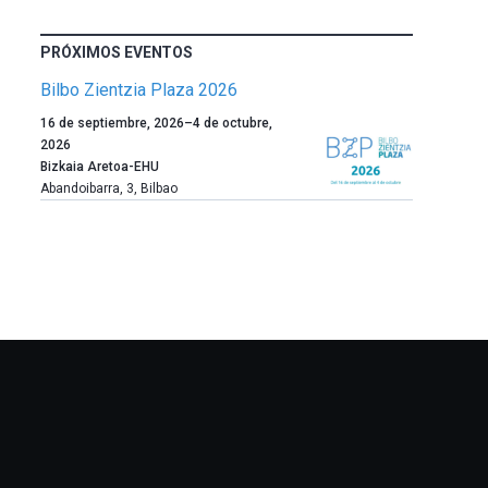
PRÓXIMOS EVENTOS
Bilbo Zientzia Plaza 2026
Un
16 de septiembre, 2026
–
4 de octubre,
año
2026
más,
Bizkaia Aretoa-EHU
Bilbao
Abandoibarra, 3
,
Bilbao
dará
la
bienvenida
al
otoño
con
la
celebración
de
la
novena
edición
de