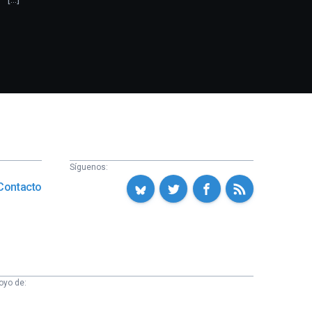
Síguenos:
Contacto
oyo de: