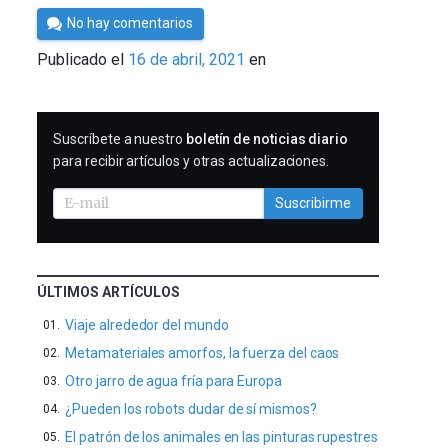
Por
No hay comentarios
César
Publicado el
16 de abril, 2021
en
Tomé
SUSCRIBIRME
Suscríbete a nuestro
boletín de noticias diario
para recibir artículos y otras actualizaciones.
Suscribirme
ÚLTIMOS ARTÍCULOS
Viaje alrededor del mundo
Metamateriales amorfos, la fuerza del caos
Otro jarro de agua fría para Europa
¿Pueden los robots dudar de sí mismos?
El patrón de los animales en las pinturas rupestres