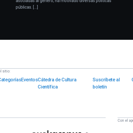
asociadas al género, ha motivado diversas políticas
públicas. [...]
 sitio:
Categorías
Eventos
Cátedra de Cultura
Suscríbete al
Científica
boletín
Con el ap
Euskampus