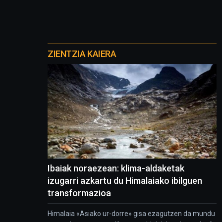
Otros
proyectos
ZIENTZIA KAIERA
Ibaiak noraezean: klima-aldaketak
izugarri azkartu du Himalaiako ibilguen
transformazioa
Himalaia «Asiako ur-dorre» gisa ezagutzen da mundu