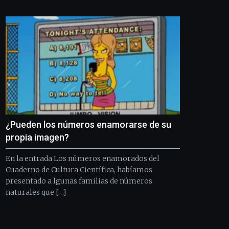
Bilbo
Zientzia
Plaza
(BZP),
un
festival
que
llenará
la
ciudad
de
monólogos,
¿Pueden los números enamorarse de su
exposiciones,
conferencias,
propia imagen?
docufórums
y
En la entrada Los números enamorados del
espectáculos
Cuaderno de Cultura Científica, habíamos
de
presentado a lgunas familias de números
ciencia
naturales que […]
del
16
de
septiembre