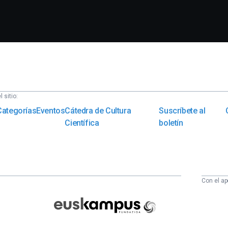
 sitio:
Categorías
Eventos
Cátedra de Cultura
Suscríbete al
Científica
boletín
Con el ap
Euskampus
Fundazioa