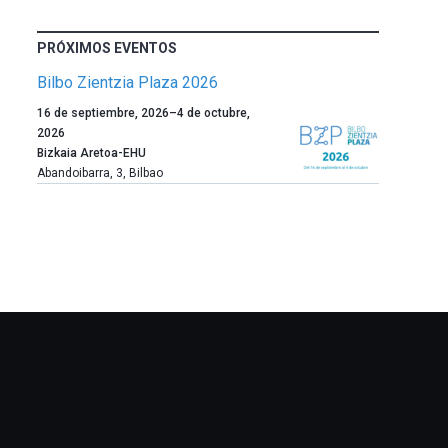
PRÓXIMOS EVENTOS
Bilbo Zientzia Plaza 2026
Un
16 de septiembre, 2026
–
4 de octubre,
año
2026
más,
Bizkaia Aretoa-EHU
Bilbao
Abandoibarra, 3
,
Bilbao
dará
la
bienvenida
al
otoño
con
la
celebración
de
la
novena
edición
de