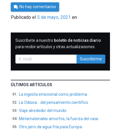
Por
No hay comentarios
César
Publicado el
5 de mayo, 2021
en
Tomé
SUSCRIBIRME
Suscríbete a nuestro
boletín de noticias diario
para recibir artículos y otras actualizaciones.
Suscribirme
ÚLTIMOS ARTÍCULOS
La ingesta emocional como problema
La Odisea… del pensamiento científico
Viaje alrededor del mundo
Metamateriales amorfos, la fuerza del caos
Otro jarro de agua fría para Europa