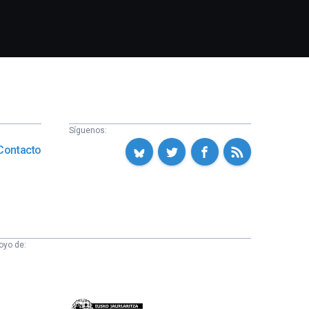
Síguenos:
Contacto
oyo de:
Eusko