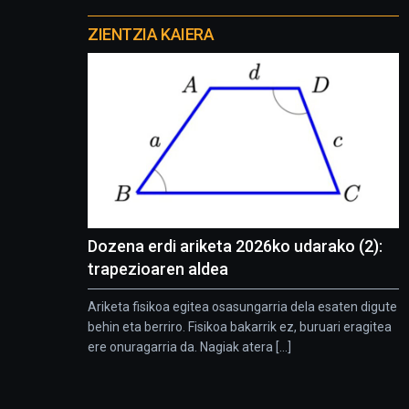
Otros
proyectos
ZIENTZIA KAIERA
Dozena erdi ariketa 2026ko udarako (2):
trapezioaren aldea
Ariketa fisikoa egitea osasungarria dela esaten digute
behin eta berriro. Fisikoa bakarrik ez, buruari eragitea
ere onuragarria da. Nagiak atera [...]