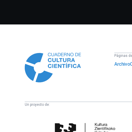
Información
Páginas del
Archivo
Un proyecto de:
Cátedra
de
Cultura