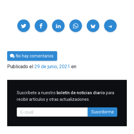
Compartir
Por
No hay comentarios
César
Publicado el
29 de junio, 2021
en
Tomé
SUSCRIBIRME
Suscríbete a nuestro
boletín de noticias diario
para
recibir artículos y otras actualizaciones.
Suscribirme