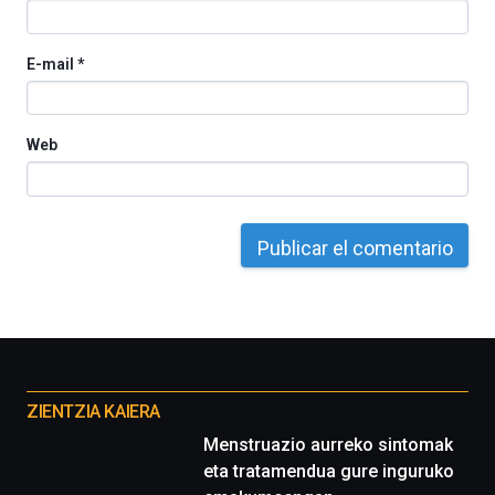
E-mail
*
Web
Otros
proyectos
ZIENTZIA KAIERA
Menstruazio aurreko sintomak
eta tratamendua gure inguruko