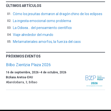
ÚLTIMOS ARTÍCULOS
Cómo los jesuitas domaron al dragón chino de los eclipses
La ingesta emocional como problema
La Odisea… del pensamiento científico
Viaje alrededor del mundo
Metamateriales amorfos, la fuerza del caos
PRÓXIMOS EVENTOS
Bilbo Zientzia Plaza 2026
Un
16 de septiembre, 2026
–
4 de octubre, 2026
año
Bizkaia Aretoa-EHU
más,
Abandoibarra, 3
,
Bilbao
Bilbao
dará
la
bienvenida
al