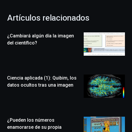
otoño
con
la
Artículos relacionados
celebración
de
la
¿Cambiará algún día la imagen
novena
edición
del científico?
de
Bilbo
Zientzia
Plaza
(BZP),
Ciencia aplicada (1): Quibim, los
un
festival
datos ocultos tras una imagen
que
llenará
la
ciudad
de
monólogos,
¿Pueden los números
exposiciones,
enamorarse de su propia
conferencias,