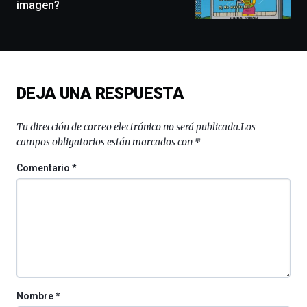
imagen?
docufórums
y
espectáculos
de
ciencia
del
DEJA UNA RESPUESTA
16
de
septiembre
Tu dirección de correo electrónico no será publicada.
Los
al
campos obligatorios están marcados con
*
4
de
Comentario
*
octubre.
La
iniciativa,
organizada
por
la
Cátedra…
Nombre
*