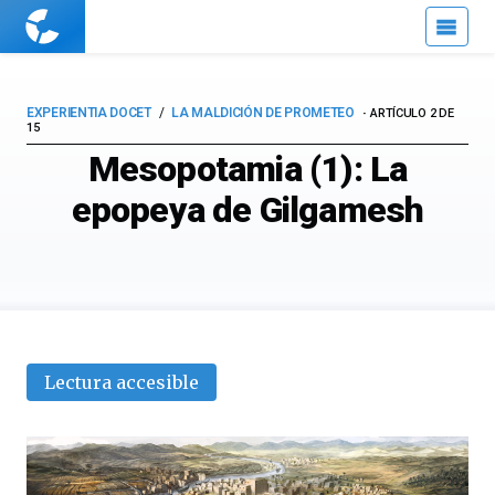
Cuaderno
de
Cultura
Científica
EXPERIENTIA DOCET
LA MALDICIÓN DE PROMETEO
ARTÍCULO 2 DE
15
Mesopotamia (1): La
epopeya de Gilgamesh
Lectura accesible