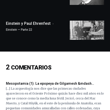
llenará
la
ciudad
de
monólogos,
Einstein y Paul Ehrenfest
exposiciones,
Einstein — Parte 22
conferencias,
docufórums
y
espectáculos
de
ciencia
del
2
COMENTARIOS
16
de
septiembre
al
Mesopotamia (1): La epopeya de Gilgamesh &mdash…
4
[…] La arqueología nos dice que las primeras ciudades
de
aparecieron en el Oriente Próximo quizás hace diez mil años en lo
octubre.
que se conoce como la media luna fértil. Jericó, cerca del Mar
La
Muerto, y Catal Hüyük, en el este de la península de Anatolia, eran
iniciativa,
pequeñas comunidades amuralladas con calles ordenadas, cuya