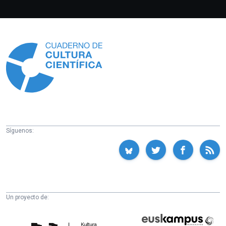
Información
Síguenos:
Un proyecto de:
Cátedra
Euskampus
de
Fundazioa