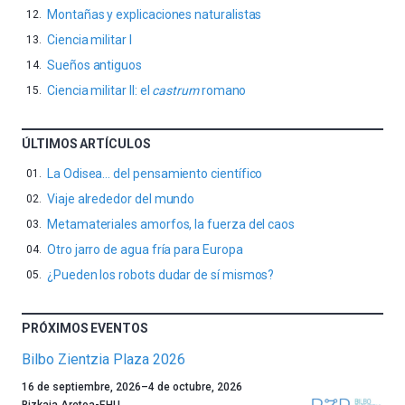
Montañas y explicaciones naturalistas
Ciencia militar I
Sueños antiguos
Ciencia militar II: el
castrum
romano
ÚLTIMOS ARTÍCULOS
La Odisea… del pensamiento científico
Viaje alrededor del mundo
Metamateriales amorfos, la fuerza del caos
Otro jarro de agua fría para Europa
¿Pueden los robots dudar de sí mismos?
PRÓXIMOS EVENTOS
Bilbo Zientzia Plaza 2026
Un
16 de septiembre, 2026
–
4 de octubre, 2026
año