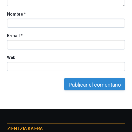
Nombre
*
E-mail
*
Web
Otros
proyectos
ZIENTZIA KAIERA