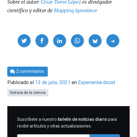
Sobre el autor:
César Tomé López
es divulgador
científico y editor de
Mapping Ignorance
Compartir
Por
2 comentarios
César
Publicado el
13 de julio, 2021
en
Experientia docet
Tomé
historia de la ciencia
SUSCRIBIRME
Suscríbete a nuestro
boletín de noticias diario
para
recibir artículos y otras actualizaciones.