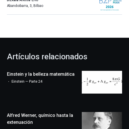
Bizkaia Aretoa-EHU
más,
Abandoibarra, 3
,
Bilbao
Bilbao
dará
la
bienvenida
al
otoño
con
la
Artículos relacionados
celebración
de
la
Einstein y la belleza matemática
novena
edición
Einstein — Parte 24
de
Bilbo
Zientzia
Plaza
(BZP),
Alfred Werner, químico hasta la
un
festival
extenuación
que