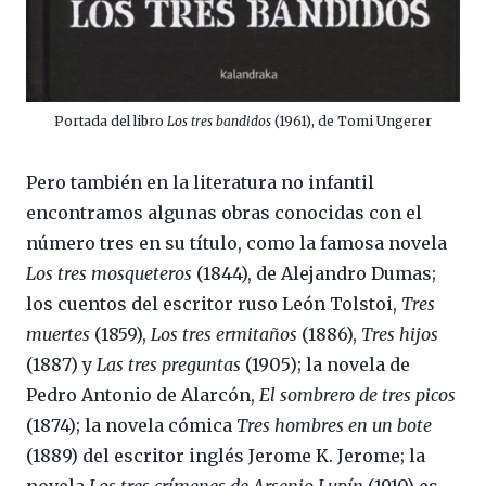
Portada del libro
Los tres bandidos
(1961), de Tomi Ungerer
Pero también en la literatura no infantil
encontramos algunas obras conocidas con el
número tres en su título, como la famosa novela
Los tres mosqueteros
(1844), de Alejandro Dumas;
los cuentos del escritor ruso León Tolstoi,
Tres
muertes
(1859),
Los tres ermitaños
(1886),
Tres hijos
(1887) y
Las tres preguntas
(1905); la novela de
Pedro Antonio de Alarcón,
El sombrero de tres picos
(1874); la novela cómica
Tres hombres en un bote
(1889) del escritor inglés Jerome K. Jerome; la
novela
Los tres crímenes de Arsenio Lupín
(1910) es