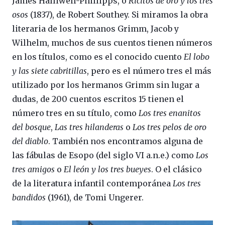
James Halliwell-Phillipps, o
Ricitos de oro y los tres
osos
(1837), de Robert Southey. Si miramos la obra
literaria de los hermanos Grimm, Jacob y
Wilhelm, muchos de sus cuentos tienen números
en los títulos, como es el conocido cuento
El lobo
y las siete cabritillas
, pero es el número tres el más
utilizado por los hermanos Grimm sin lugar a
dudas, de 200 cuentos escritos 15 tienen el
número tres en su título, como
Los tres enanitos
del bosque
,
Las tres hilanderas
o
Los tres pelos de oro
del diablo
. También nos encontramos alguna de
las fábulas de Esopo (del siglo VI a.n.e.) como
Los
tres amigos
o
El león y los tres bueyes
. O el clásico
de la literatura infantil contemporánea
Los tres
bandidos
(1961), de Tomi Ungerer.