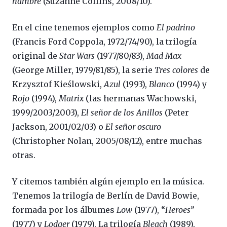
hambre
(Suzanne Collins, 2008/10).
En el cine tenemos ejemplos como
El padrino
(Francis Ford Coppola, 1972/74/90), la trilogía
original de
Star Wars
(1977/80/83),
Mad Max
(George Miller, 1979/81/85), la serie
Tres colores
de
Krzysztof Kieślowski,
Azul
(1993),
Blanco
(1994) y
Rojo
(1994),
Matrix
(las hermanas Wachowski,
1999/2003/2003),
El señor de los Anillos
(Peter
Jackson, 2001/02/03) o
El señor oscuro
(Christopher Nolan, 2005/08/12), entre muchas
otras.
Y citemos también algún ejemplo en la música.
Tenemos la trilogía de Berlín de David Bowie,
formada por los álbumes
Low
(1977), “
Heroes”
(1977) y
Lodger
(1979), La trilogía
Bleach
(1989),