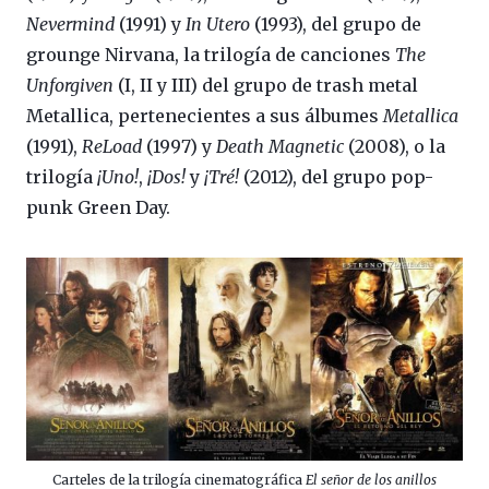
Nevermind
(1991) y
In Utero
(1993), del grupo de
grounge Nirvana, la trilogía de canciones
The
Unforgiven
(I, II y III) del grupo de trash metal
Metallica, pertenecientes a sus álbumes
Metallica
(1991),
ReLoad
(1997) y
Death Magnetic
(2008), o la
trilogía
¡Uno!
,
¡Dos!
y
¡Tré!
(2012), del grupo pop-
punk Green Day.
Carteles de la trilogía cinematográfica
El señor de los anillos