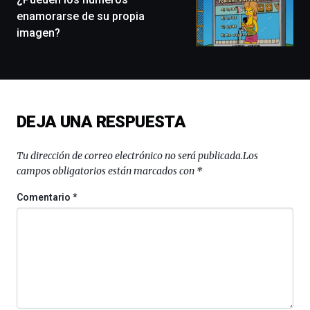
exposiciones,
enamorarse de su propia
conferencias,
imagen?
docufórums
y
espectáculos
de
ciencia
del
DEJA UNA RESPUESTA
16
de
septiembre
Tu dirección de correo electrónico no será publicada.
Los
al
campos obligatorios están marcados con
*
4
de
Comentario
*
octubre.
La
iniciativa,
organizada
por
la
Cátedra…