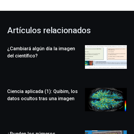
bienvenida
al
otoño
con
la
Artículos relacionados
celebración
de
la
¿Cambiará algún día la imagen
novena
edición
del científico?
de
Bilbo
Zientzia
Plaza
(BZP),
Ciencia aplicada (1): Quibim, los
un
festival
datos ocultos tras una imagen
que
llenará
la
ciudad
de
monólogos,
¿Pueden los números