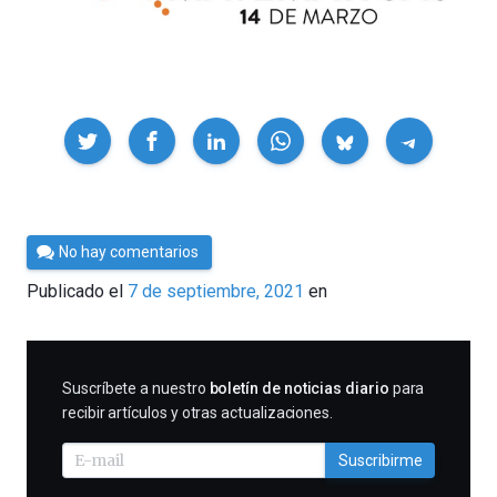
Compartir
Por
No hay comentarios
César
Publicado el
7 de septiembre, 2021
en
Tomé
SUSCRIBIRME
Suscríbete a nuestro
boletín de noticias diario
para
recibir artículos y otras actualizaciones.
Suscribirme