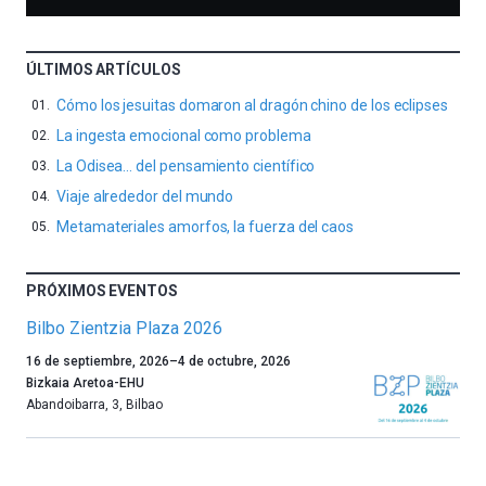
ÚLTIMOS ARTÍCULOS
Cómo los jesuitas domaron al dragón chino de los eclipses
La ingesta emocional como problema
La Odisea… del pensamiento científico
Viaje alrededor del mundo
Metamateriales amorfos, la fuerza del caos
PRÓXIMOS EVENTOS
Bilbo Zientzia Plaza 2026
Un
16 de septiembre, 2026
–
4 de octubre, 2026
año
Bizkaia Aretoa-EHU
más,
Abandoibarra, 3
,
Bilbao
Bilbao
dará
la