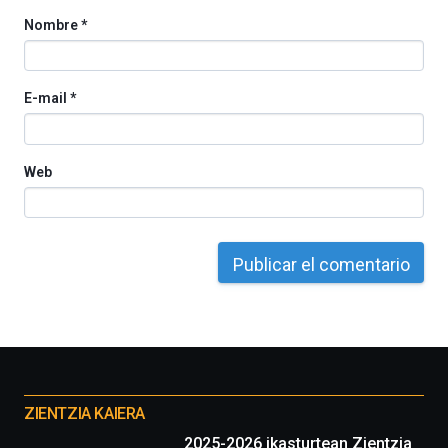
Nombre
*
E-mail
*
Web
Otros
proyectos
ZIENTZIA KAIERA
2025-2026 ikasturtean Zientzia