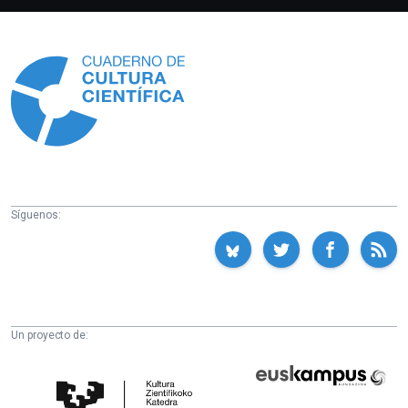
Información
Síguenos:
Un proyecto de:
Cátedra
Euskampus
de
Fundazioa
Cultura