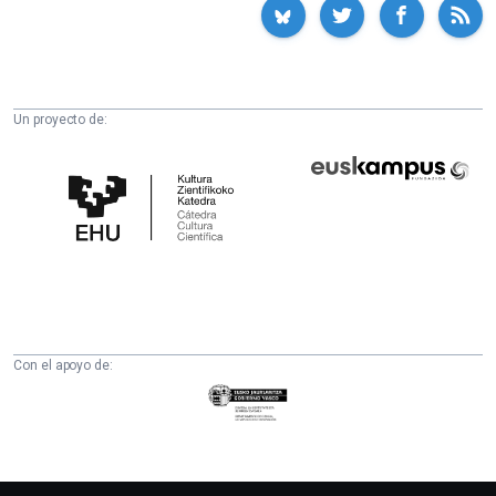
Un proyecto de:
Cátedra
Euskampus
de
Fundazioa
Cultura
Científica
de
la
UPV/EHU
Con el apoyo de:
Eusko
Jaurlaritza
-
Zientzia,