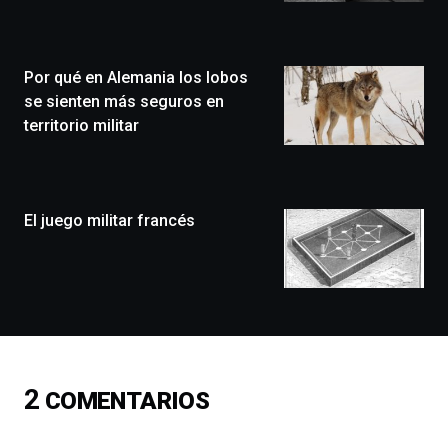
Zientzia
Plaza
(BZP),
Por qué en Alemania los lobos
un
festival
se sienten más seguros en
que
territorio militar
llenará
la
ciudad
de
monólogos,
El juego militar francés
exposiciones,
conferencias,
docufórums
y
espectáculos
de
ciencia
del
2
COMENTARIOS
16
de
septiembre