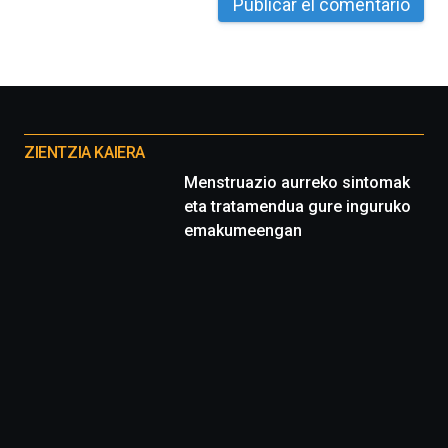
Otros
proyectos
ZIENTZIA KAIERA
Menstruazio aurreko sintomak
eta tratamendua gure inguruko
emakumeengan