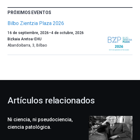
PRÓXIMOS EVENTOS
Bilbo Zientzia Plaza 2026
Un
16 de septiembre, 2026
–
4 de octubre, 2026
año
Bizkaia Aretoa-EHU
más,
Abandoibarra, 3
,
Bilbao
Bilbao
dará
la
bienvenida
al
otoño
con
la
Artículos relacionados
celebración
de
la
Ni ciencia, ni pseudociencia,
novena
edición
ciencia patológica.
de
Bilbo