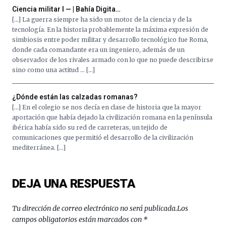
al
Ciencia militar I — | Bahía Digita…
4
[…] La guerra siempre ha sido un motor de la ciencia y de la
de
tecnología. En la historia probablemente la máxima expresión de
octubre.
simbiosis entre poder militar y desarrollo tecnológico fue Roma,
La
donde cada comandante era un ingeniero, además de un
iniciativa,
observador de los rivales armado con lo que no puede describirse
organizada
sino como una actitud … […]
por
la
Cátedra…
¿Dónde están las calzadas romanas?
[…] En el colegio se nos decía en clase de historia que la mayor
aportación que había dejado la civilización romana en la península
ibérica había sido su red de carreteras, un tejido de
comunicaciones que permitió el desarrollo de la civilización
mediterránea. […]
DEJA UNA RESPUESTA
Tu dirección de correo electrónico no será publicada.
Los
campos obligatorios están marcados con
*