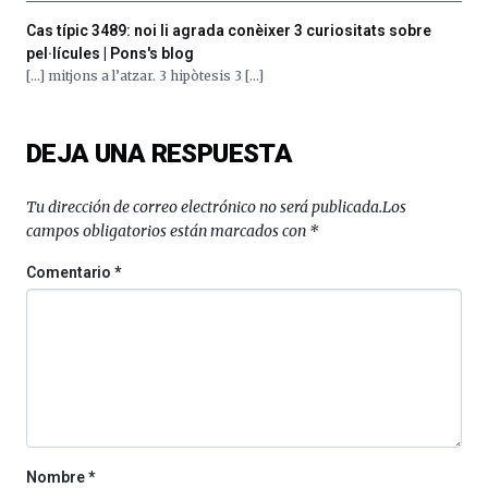
por
la
Cas típic 3489: noi li agrada conèixer 3 curiositats sobre
Cátedra…
pel·lícules | Pons's blog
[…] mitjons a l’atzar. 3 hipòtesis 3 […]
DEJA UNA RESPUESTA
Tu dirección de correo electrónico no será publicada.
Los
campos obligatorios están marcados con
*
Comentario
*
Nombre
*