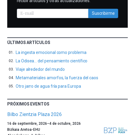
recibir artículos y otras actualizaciones.
Suscribirme
ÚLTIMOS ARTÍCULOS
La ingesta emocional como problema
La Odisea… del pensamiento científico
Viaje alrededor del mundo
Metamateriales amorfos, la fuerza del caos
Otro jarro de agua fría para Europa
PRÓXIMOS EVENTOS
Bilbo Zientzia Plaza 2026
Un
16 de septiembre, 2026
–
4 de octubre, 2026
año
Bizkaia Aretoa-EHU