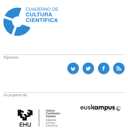
Información
Síguenos:
Un proyecto de:
Cátedra
Euskampus
de
Fundazioa
Cultura
Científica