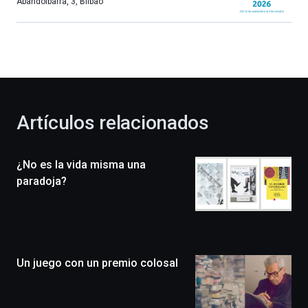
más,
Abandoibarra, 3
,
Bilbao
Bilbao
dará
la
bienvenida
al
otoño
con
la
Artículos relacionados
celebración
de
la
¿No es la vida misma una
novena
edición
paradoja?
de
Bilbo
Zientzia
Plaza
(BZP),
Un juego con un premio colosal
un
festival
que
llenará