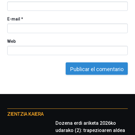
E-mail
*
Web
Otros
proyectos
ZIENTZIA KAIERA
Dozena erdi ariketa 2026ko
udarako (2): trapezioaren aldea