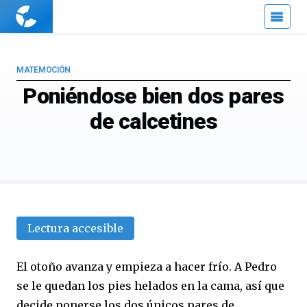
Cuaderno
de
Cultura
Científica
MATEMOCIÓN
Poniéndose bien dos pares
de calcetines
Lectura accesible
El otoño avanza y empieza a hacer frío. A Pedro
se le quedan los pies helados en la cama, así que
decide ponerse los dos únicos pares de