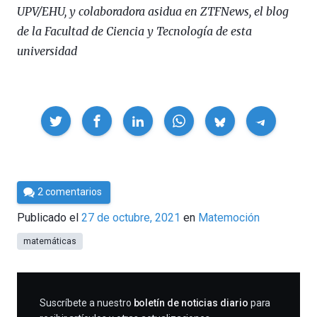
UPV/EHU, y colaboradora asidua en ZTFNews, el blog
de la Facultad de Ciencia y Tecnología de esta
universidad
Compartir
Por
2 comentarios
César
Publicado el
27 de octubre, 2021
en
Matemoción
Tomé
matemáticas
SUSCRIBIRME
Suscríbete a nuestro
boletín de noticias diario
para