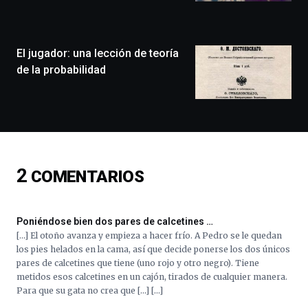
la
ciudad
de
monólogos,
El jugador: una lección de teoría
exposiciones,
de la probabilidad
conferencias,
docufórums
y
espectáculos
de
ciencia
del
2
COMENTARIOS
16
de
septiembre
al
Poniéndose bien dos pares de calcetines …
4
[…] El otoño avanza y empieza a hacer frío. A Pedro se le quedan
de
los pies helados en la cama, así que decide ponerse los dos únicos
octubre.
pares de calcetines que tiene (uno rojo y otro negro). Tiene
La
metidos esos calcetines en un cajón, tirados de cualquier manera.
iniciativa,
Para que su gata no crea que […] […]
organizada