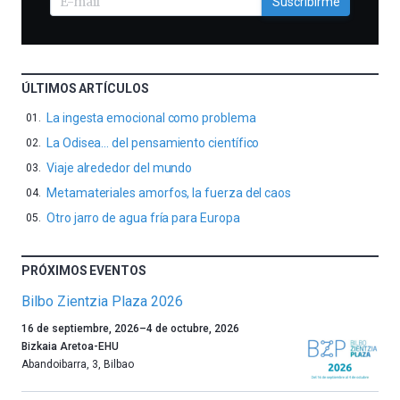
Suscribirme
ÚLTIMOS ARTÍCULOS
La ingesta emocional como problema
La Odisea… del pensamiento científico
Viaje alrededor del mundo
Metamateriales amorfos, la fuerza del caos
Otro jarro de agua fría para Europa
PRÓXIMOS EVENTOS
Bilbo Zientzia Plaza 2026
Un
16 de septiembre, 2026
–
4 de octubre, 2026
año
Bizkaia Aretoa-EHU
más,
Abandoibarra, 3
,
Bilbao
Bilbao
dará