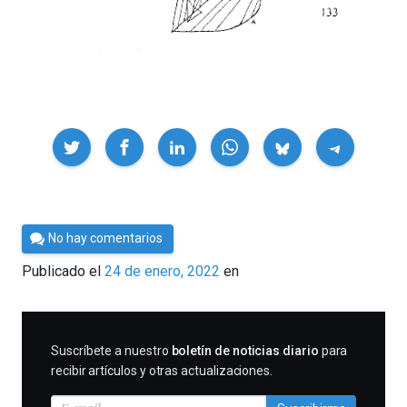
Compartir
Por
No hay comentarios
César
Publicado el
24 de enero, 2022
en
Tomé
SUSCRIBIRME
Suscríbete a nuestro
boletín de noticias diario
para
recibir artículos y otras actualizaciones.