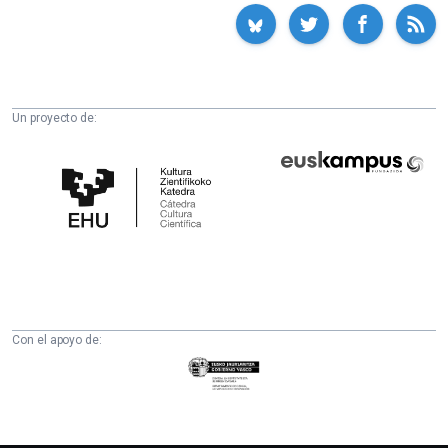
Un proyecto de:
Cátedra
Euskampus
de
Fundazioa
Cultura
Científica
de
la
UPV/EHU
Con el apoyo de:
Eusko
Jaurlaritza
-
Zientzia,