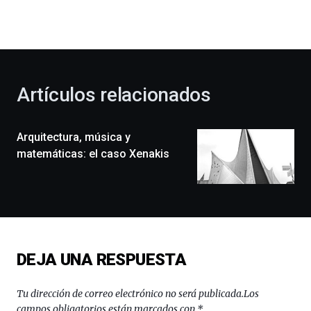
la
bienvenida
al
otoño
con
la
Artículos relacionados
celebración
de
la
Arquitectura, música y
novena
edición
matemáticas: el caso Xenakis
de
Bilbo
Zientzia
Plaza
(BZP),
un
festival
DEJA UNA RESPUESTA
que
llenará
la
Tu dirección de correo electrónico no será publicada.
Los
ciudad
campos obligatorios están marcados con
*