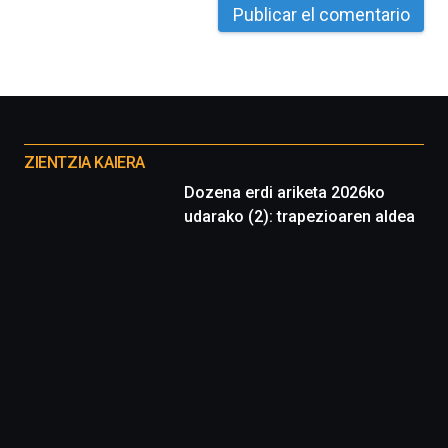
Cátedra…
Otros
proyectos
ZIENTZIA KAIERA
Dozena erdi ariketa 2026ko
udarako (2): trapezioaren aldea