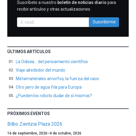
SUSCRIBIRME
Suscríbete a nuestro
boletín de noticias diario
para
recibir artículos y otras actualizaciones.
Suscribirme
ÚLTIMOS ARTÍCULOS
La Odisea… del pensamiento científico
Viaje alrededor del mundo
Metamateriales amorfos, la fuerza del caos
Otro jarro de agua fría para Europa
¿Pueden los robots dudar de sí mismos?
PRÓXIMOS EVENTOS
Bilbo Zientzia Plaza 2026
Un
16 de septiembre, 2026
–
4 de octubre, 2026