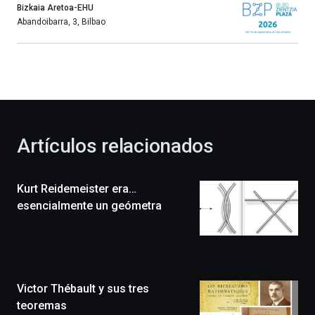
año
Bizkaia Aretoa-EHU
más,
Abandoibarra, 3
,
Bilbao
Bilbao
dará
la
bienvenida
al
otoño
con
la
Artículos relacionados
celebración
de
la
Kurt Reidemeister era…
novena
edición
esencialmente un geómetra
de
Bilbo
Zientzia
Plaza
(BZP),
Victor Thébault y sus tres
un
festival
teoremas