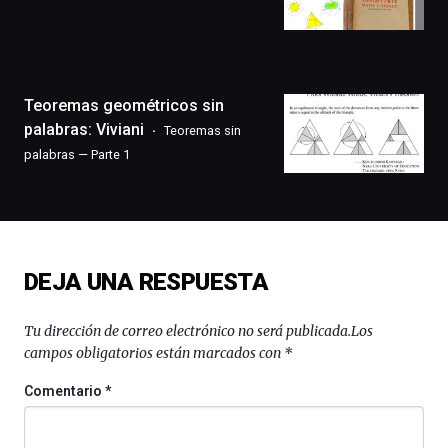
que
llenará
la
ciudad
de
monólogos,
Teoremas geométricos sin
exposiciones,
palabras: Viviani
Teoremas sin
conferencias,
palabras — Parte 1
docufórums
y
espectáculos
de
ciencia
del
DEJA UNA RESPUESTA
16
de
septiembre
Tu dirección de correo electrónico no será publicada.
Los
al
campos obligatorios están marcados con
*
4
de
Comentario
*
octubre.
La
iniciativa,