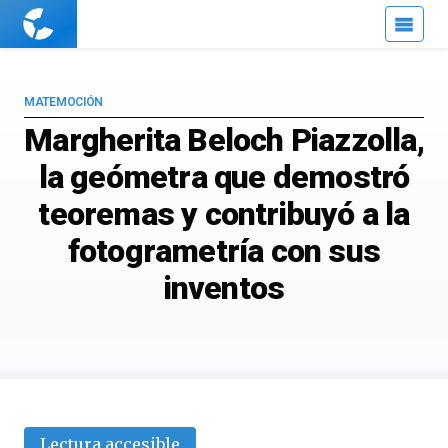
Cuaderno
de
Cultura
Científica
MATEMOCIÓN
Margherita Beloch Piazzolla,
la geómetra que demostró
teoremas y contribuyó a la
fotogrametría con sus
inventos
Lectura accesible