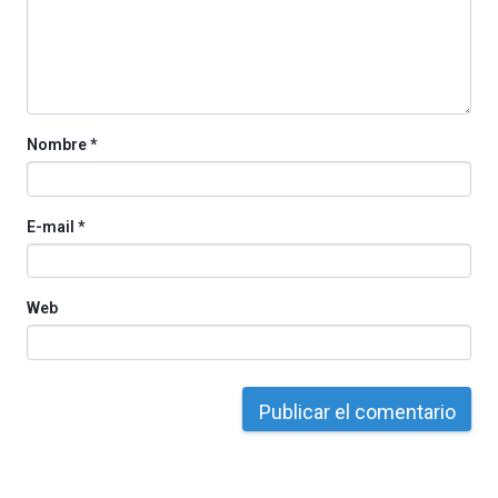
organizada
por
la
Cátedra…
Nombre
*
E-mail
*
Web