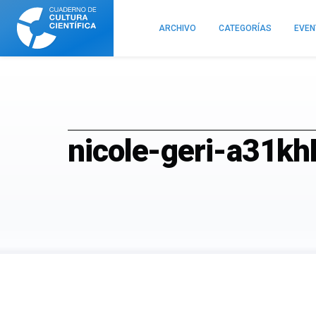
Cuaderno
de
ARCHIVO
CATEGORÍAS
EVE
Cultura
Científica
nicole-geri-a31