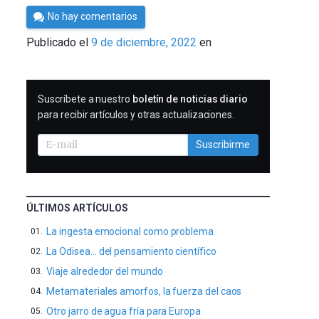
Por
No hay comentarios
César
Publicado el
9 de diciembre, 2022
en
Tomé
SUSCRIBIRME
Suscríbete a nuestro
boletín de noticias diario
para recibir artículos y otras actualizaciones.
Suscribirme
ÚLTIMOS ARTÍCULOS
La ingesta emocional como problema
La Odisea… del pensamiento científico
Viaje alrededor del mundo
Metamateriales amorfos, la fuerza del caos
Otro jarro de agua fría para Europa