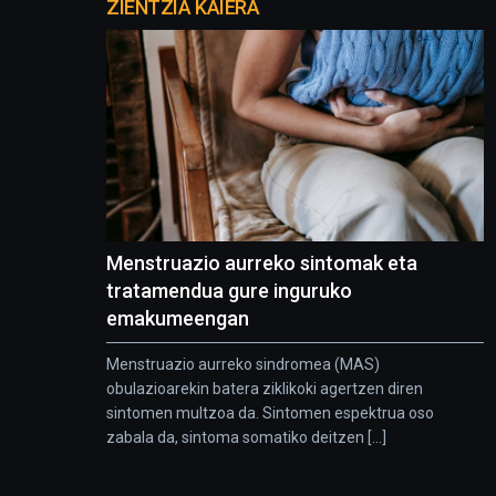
proyectos
ZIENTZIA KAIERA
Menstruazio aurreko sintomak eta
tratamendua gure inguruko
emakumeengan
Menstruazio aurreko sindromea (MAS)
obulazioarekin batera ziklikoki agertzen diren
sintomen multzoa da. Sintomen espektrua oso
zabala da, sintoma somatiko deitzen [...]