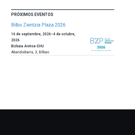
PRÓXIMOS EVENTOS
Bilbo Zientzia Plaza 2026
Un
16 de septiembre, 2026
–
4 de octubre,
año
2026
más,
Bizkaia Aretoa-EHU
Bilbao
Abandoibarra, 3
,
Bilbao
dará
la
bienvenida
al
otoño
con
la
celebración
de
la
novena
edición
de