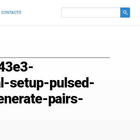
CONTACTO
Buscar
en
el
sitio
43e3-
-setup-pulsed-
nerate-pairs-