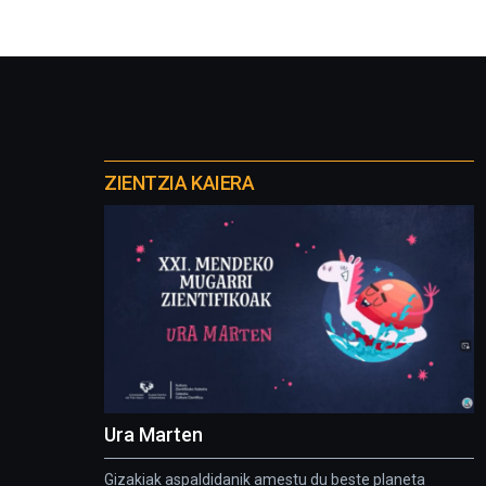
Otros
proyectos
ZIENTZIA KAIERA
Ura Marten
Gizakiak aspaldidanik amestu du beste planeta