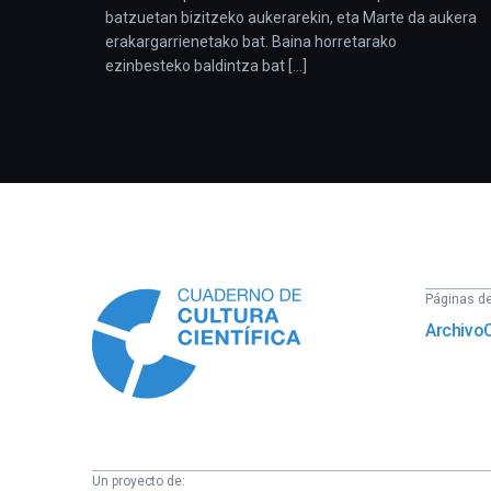
batzuetan bizitzeko aukerarekin, eta Marte da aukera
erakargarrienetako bat. Baina horretarako
ezinbesteko baldintza bat [...]
Información
Páginas del
Archivo
Un proyecto de: