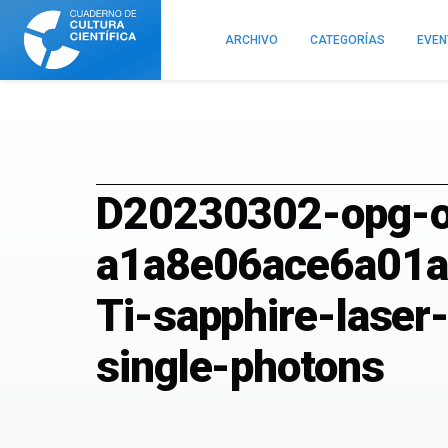
Cuaderno
de
ARCHIVO
CATEGORÍAS
EVE
Cultura
Científica
D20230302-opg-o
a1a8e06ace6a01a
Ti-sapphire-lase
single-photons