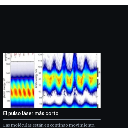
la
celebración
de
la
novena
edición
de
Bilbo
Zientzia
Plaza
(BZP),
un
festival
que
llenará
la
ciudad
de
monólogos,
El pulso láser más corto
exposiciones,
conferencias,
Las moléculas están en continuo movimiento.
docufórums