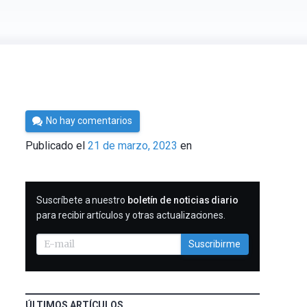
Por
No hay comentarios
César
Publicado el
21 de marzo, 2023
en
Tomé
SUSCRIBIRME
Suscríbete a nuestro
boletín de noticias diario
para recibir artículos y otras actualizaciones.
Suscribirme
ÚLTIMOS ARTÍCULOS