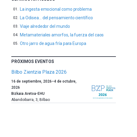
La ingesta emocional como problema
La Odisea… del pensamiento científico
Viaje alrededor del mundo
Metamateriales amorfos, la fuerza del caos
Otro jarro de agua fría para Europa
PRÓXIMOS EVENTOS
Bilbo Zientzia Plaza 2026
Un
16 de septiembre, 2026
–
4 de octubre,
año
2026
más,
Bizkaia Aretoa-EHU
Bilbao
Abandoibarra, 3
,
Bilbao
dará
la
bienvenida
al
otoño
con