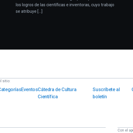
los logros de las científicas e inventoras, cuyo trabajo
se atribuye [...]
 sitio:
Categorías
Eventos
Cátedra de Cultura
Suscríbete al
Científica
boletín
Con el ap