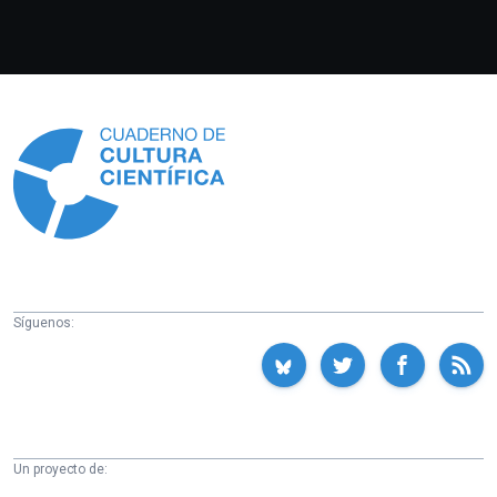
Información
Síguenos:
Un proyecto de: