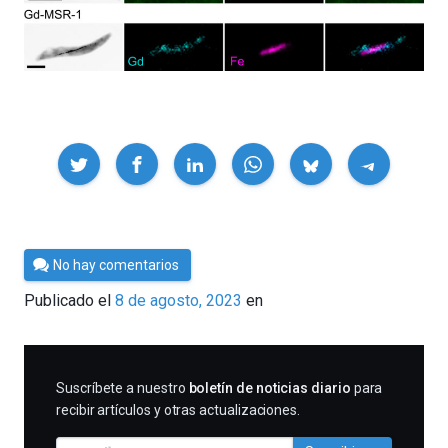
Compartir
Por
No hay comentarios
César
Publicado el
8 de agosto, 2023
en
Tomé
SUSCRIBIRME
Suscríbete a nuestro
boletín de noticias diario
para
recibir artículos y otras actualizaciones.