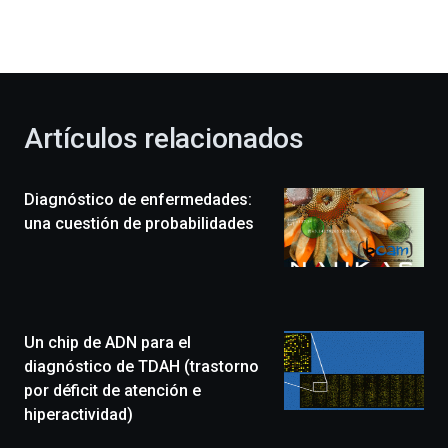
dará
la
bienvenida
al
otoño
con
la
Artículos relacionados
celebración
de
la
Diagnóstico de enfermedades:
novena
edición
una cuestión de probabilidades
de
Bilbo
Zientzia
Plaza
(BZP),
Un chip de ADN para el
un
festival
diagnóstico de TDAH (trastorno
que
por déficit de atención e
llenará
hiperactividad)
la
ciudad