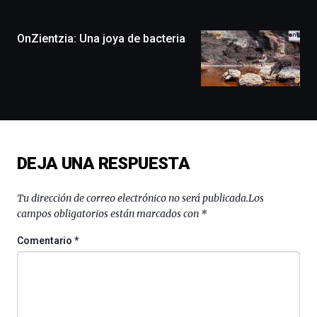
de
monólogos,
OnZientzia: Una joya de bacteria
exposiciones,
conferencias,
docufórums
y
espectáculos
de
ciencia
del
16
DEJA UNA RESPUESTA
de
septiembre
al
Tu dirección de correo electrónico no será publicada.
Los
4
campos obligatorios están marcados con
*
de
octubre.
Comentario
*
La
iniciativa,
organizada
por
la