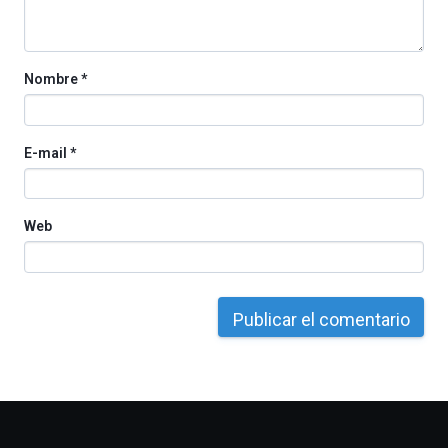
Cátedra…
Nombre
*
E-mail
*
Web
Otros