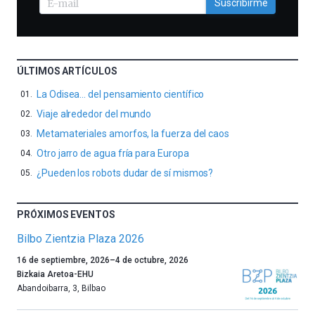
Suscribirme
ÚLTIMOS ARTÍCULOS
La Odisea… del pensamiento científico
Viaje alrededor del mundo
Metamateriales amorfos, la fuerza del caos
Otro jarro de agua fría para Europa
¿Pueden los robots dudar de sí mismos?
PRÓXIMOS EVENTOS
Bilbo Zientzia Plaza 2026
Un
16 de septiembre, 2026
–
4 de octubre, 2026
año
Bizkaia Aretoa-EHU
más,
Abandoibarra, 3
,
Bilbao
Bilbao