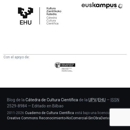
Cátedra
Euskampus
de
Fundazioa
Cultura
Científica
de
la
UPV/EHU
Con el apoyo de:
Eusko
Jaurlaritza
-
Zientzia,
Unibertsitate
eta
Blog de la
Cátedra de Cultura Científica
de la
UPV
/
EHU
—
ISSN
2529-8984
—
Editado en Bilbao
Berrikuntza
2011-2026
Cuaderno de Cultura Científica
está bajo una licencia
saila
Creative Commons Reconocimiento-NoComercial-SinObraDerivada 4.0