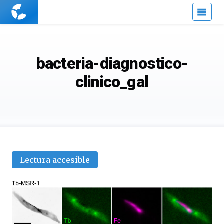
Cuaderno
de
Cultura
Científica
bacteria-diagnostico-
clinico_gal
Lectura accesible