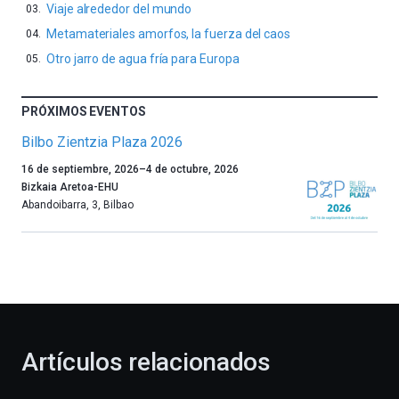
Viaje alrededor del mundo
Metamateriales amorfos, la fuerza del caos
Otro jarro de agua fría para Europa
PRÓXIMOS EVENTOS
Bilbo Zientzia Plaza 2026
Un
16 de septiembre, 2026
–
4 de octubre, 2026
año
Bizkaia Aretoa-EHU
más,
Abandoibarra, 3
,
Bilbao
Bilbao
dará
la
bienvenida
al
otoño
con
la
Artículos relacionados
celebración
de