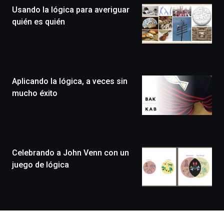
la
Usando la lógica para averiguar
novena
edición
quién es quién
de
Bilbo
Zientzia
Plaza
(BZP),
Aplicando la lógica, a veces sin
un
festival
mucho éxito
que
llenará
la
ciudad
de
monólogos,
Celebrando a John Venn con un
exposiciones,
juego de lógica
conferencias,
docufórums
y
espectáculos
de
ciencia