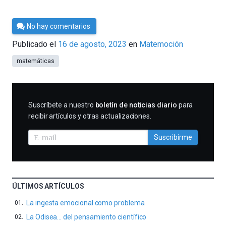
Por
No hay comentarios
César
Publicado el
16 de agosto, 2023
en
Matemoción
Tomé
matemáticas
SUSCRIBIRME
Suscríbete a nuestro
boletín de noticias diario
para
recibir artículos y otras actualizaciones.
Suscribirme
ÚLTIMOS ARTÍCULOS
La ingesta emocional como problema
La Odisea… del pensamiento científico