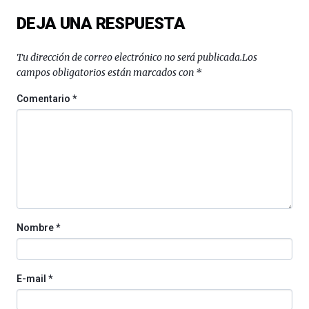
del
DEJA UNA RESPUESTA
16
de
septiembre
Tu dirección de correo electrónico no será publicada.
Los
al
campos obligatorios están marcados con
*
4
de
Comentario
*
octubre.
La
iniciativa,
organizada
por
la
Cátedra…
Nombre
*
E-mail
*