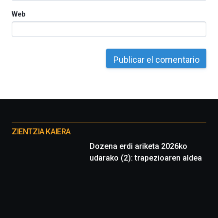
Web
Otros
proyectos
ZIENTZIA KAIERA
Dozena erdi ariketa 2026ko
udarako (2): trapezioaren aldea