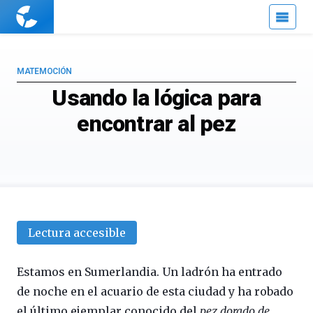
Cuaderno
de
Cultura
Científica
MATEMOCIÓN
Usando la lógica para
encontrar al pez
Lectura accesible
Estamos en Sumerlandia. Un ladrón ha entrado
de noche en el acuario de esta ciudad y ha robado
el último ejemplar conocido del
pez dorado de