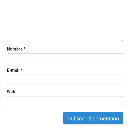
La
iniciativa,
organizada
por
la
Cátedra…
Nombre
*
E-mail
*
Web