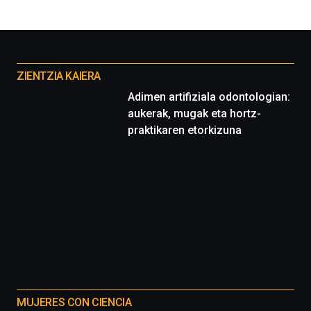
Otros
proyectos
ZIENTZIA KAIERA
Adimen artifiziala odontologian:
aukerak, mugak eta hortz-
praktikaren etorkizuna
MUJERES CON CIENCIA