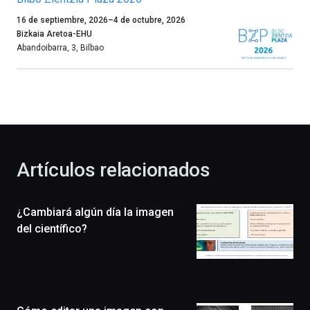
Un
16 de septiembre, 2026
–
4 de octubre, 2026
año
Bizkaia Aretoa-EHU
más,
Abandoibarra, 3
,
Bilbao
Bilbao
dará
la
bienvenida
al
otoño
con
la
Artículos relacionados
celebración
de
la
¿Cambiará algún día la imagen
novena
edición
del científico?
de
Bilbo
Zientzia
Plaza
(BZP),